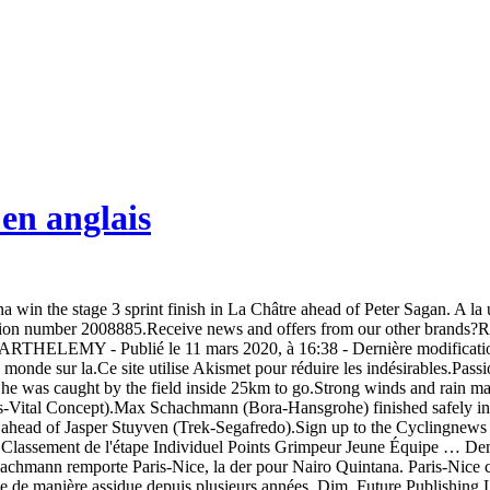
 en anglais
win the stage 3 sprint finish in La Châtre ahead of Peter Sagan. A la u
 number 2008885.Receive news and offers from our other brands?Recei
 BARTHELEMY - Publié le 11 mars 2020, à 16:38 - Dernière modificati
onde sur la.Ce site utilise Akismet pour réduire les indésirables.Passi
he was caught by the field inside 25km to go.Strong winds and rain ma
Vital Concept).Max Schachmann (Bora-Hansgrohe) finished safely in the
head of Jasper Stuyven (Trek-Segafredo).Sign up to the Cyclingnews 
 Classement de l'étape Individuel Points Grimpeur Jeune Équipe … Demai
Schachmann remporte Paris-Nice, la der pour Nairo Quintana. Paris-N
ute de manière assidue depuis plusieurs années. Dim. Future Publishing