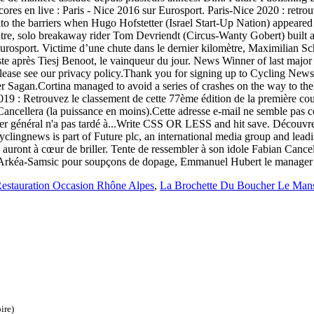
cores en live : Paris - Nice 2016 sur Eurosport. Paris-Nice 2020 : retrou
 the barriers when Hugo Hofstetter (Israel Start-Up Nation) appeared t
e, solo breakaway rider Tom Devriendt (Circus-Wanty Gobert) built a le
r Eurosport. Victime d’une chute dans le dernier kilomètre, Maximilian
uste après Tiesj Benoot, le vainqueur du jour. News Winner of last majo
ease see our privacy policy.Thank you for signing up to Cycling News.
r Sagan.Cortina managed to avoid a series of crashes on the way to the fi
19 : Retrouvez le classement de cette 77ème édition de la première cours
Cancellera (la puissance en moins).Cette adresse e-mail ne semble pas 
néral n'a pas tardé à...Write CSS OR LESS and hit save. Découvrez le 
yclingnews is part of Future plc, an international media group and lead
s auront à cœur de briller. Tente de ressembler à son idole Fabian Cance
 Arkéa-Samsic pour soupçons de dopage, Emmanuel Hubert le manager g
 Restauration Occasion Rhône Alpes
,
La Brochette Du Boucher Le Ma
ire)