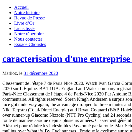
Accueil
Notre histoire
Revue de Presse
Livre d’Or
Liens tissés
Notre répertoire
Nous contacter
Espace Choristes
caracterisation d'une entreprise
Marlioz, le
31 décembre 2020
Classement de l’étape 7 de Paris-Nice 2020. Watch Ivan Garcia Cortina 
2020 sur L'Équipe. BA1 1UA. England and Wales company registration
Paris-Nice Classement de l’étape 4 de Paris-Nice 2020 Par Antoine
commentaire. All rights reserved. Soren Kragh Andersen a surpris son m
race got underway again, the advantage dropped to three minutes and 
Niki Terpstra (Total-Direct Energie) and Bryan Coquard (B&B Hotels-
over runner-up Giacomo Nizzolo (NTT Pro Cycling) and 24 seconds a
route de manière assidue depuis plusieurs années. Classement général
Akismet pour réduire les indésirables.Passionné par la route. Max 
mulling over 'what ifs' By Cyclingnews . Pratique le cyclisme sur ro