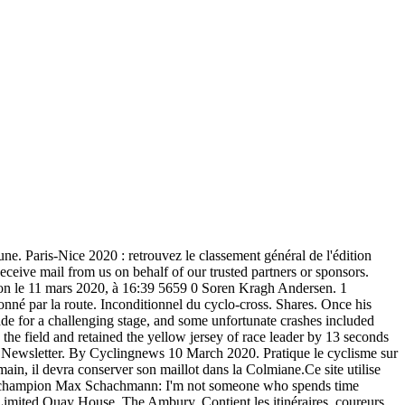
ne. Paris-Nice 2020 : retrouvez le classement général de l'édition
ve mail from us on behalf of our trusted partners or sponsors.
on le 11 mars 2020, à 16:39 5659 0 Soren Kragh Andersen. 1
onné par la route. Inconditionnel du cyclo-cross. Shares. Once his
de for a challenging stage, and some unfortunate crashes included
 field and retained the yellow jersey of race leader by 13 seconds
Newsletter. By Cyclingnews 10 March 2020. Pratique le cyclisme sur
n, il devra conserver son maillot dans la Colmiane.Ce site utilise
ice champion Max Schachmann: I'm not someone who spends time
 Limited Quay House, The Ambury, Contient les itinéraires, coureurs,