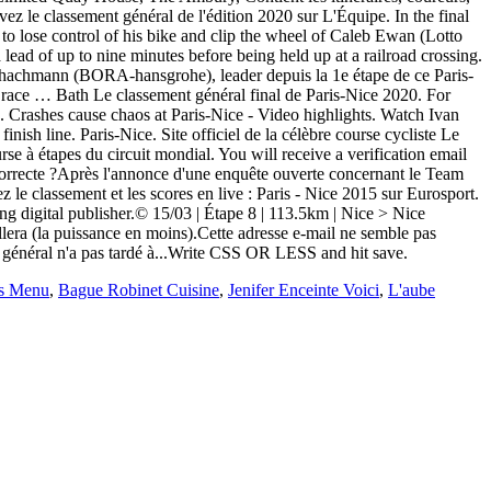
vez le classement général de l'édition 2020 sur L'Équipe. In the final
o lose control of his bike and clip the wheel of Caleb Ewan (Lotto
ad of up to nine minutes before being held up at a railroad crossing.
 Schachmann (BORA-hansgrohe), leader depuis la 1e étape de ce Paris-
r race … Bath Le classement général final de Paris-Nice 2020. For
 Crashes cause chaos at Paris-Nice - Video highlights. Watch Ivan
nish line. Paris-Nice. Site officiel de la célèbre course cycliste Le
e à étapes du circuit mondial. You will receive a verification email
correcte ?Après l'annonce d'une enquête ouverte concernant le Team
classement et les scores en live : Paris - Nice 2015 sur Eurosport.
ing digital publisher.© 15/03 | Étape 8 | 113.5km | Nice > Nice
llera (la puissance en moins).Cette adresse e-mail ne semble pas
énéral n'a pas tardé à...Write CSS OR LESS and hit save.
ns Menu
,
Bague Robinet Cuisine
,
Jenifer Enceinte Voici
,
L'aube