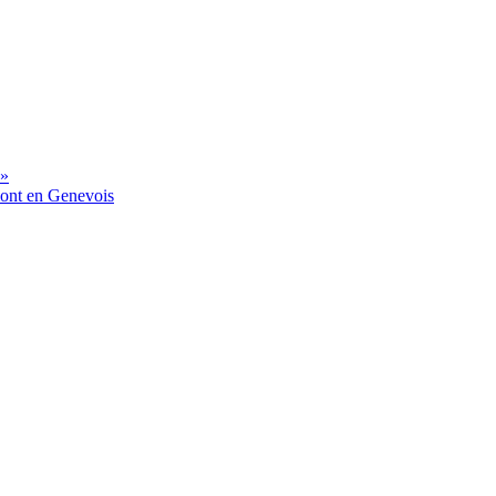
 »
mont en Genevois