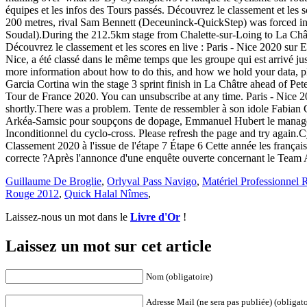
équipes et les infos des Tours passés. Découvrez le classement et les s
200 metres, rival Sam Bennett (Deceuninck-QuickStep) was forced into
Soudal).During the 212.5km stage from Chalette-sur-Loing to La Châtr
Découvrez le classement et les scores en live : Paris - Nice 2020 su
Nice, a été classé dans le même temps que les groupe qui est arrivé j
more information about how to do this, and how we hold your data, pl
Garcia Cortina win the stage 3 sprint finish in La Châtre ahead of Pete
Tour de France 2020. You can unsubscribe at any time. Paris - Nice 20
shortly.There was a problem. Tente de ressembler à son idole Fabian 
Arkéa-Samsic pour soupçons de dopage, Emmanuel Hubert le manager gé
Inconditionnel du cyclo-cross. Please refresh the page and try again.C
Classement 2020 à l'issue de l'étape 7 Étape 6 Cette année les françai
correcte ?Après l'annonce d'une enquête ouverte concernant le Team
Guillaume De Broglie
,
Orlyval Pass Navigo
,
Matériel Professionnel
Rouge 2012
,
Quick Halal Nîmes
,
Laissez-nous un mot dans le
Livre d'Or
!
Laissez un mot sur cet article
Nom (obligatoire)
Adresse Mail (ne sera pas publiée) (obligato