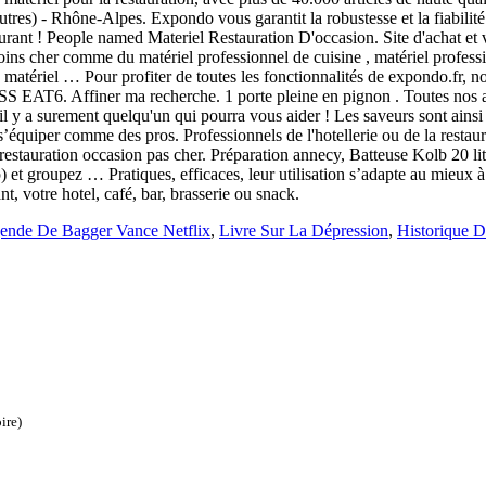
(autres) - Rhône-Alpes. Expondo vous garantit la robustesse et la fiabil
aurant ! People named Materiel Restauration D'occasion. Site d'achat et
ins cher comme du matériel professionnel de cuisine , matériel professi
 , matériel … Pour profiter de toutes les fonctionnalités de expondo.fr, n
ffiner ma recherche. 1 porte pleine en pignon . Toutes nos annonce
l y a surement quelqu'un qui pourra vous aider ! Les saveurs sont ainsi
 s’équiper comme des pros. Professionnels de l'hotellerie ou de la restaur
l de restauration occasion pas cher. Préparation annecy, Batteuse Kolb 
 groupez … Pratiques, efficaces, leur utilisation s’adapte au mieux à vo
nt, votre hotel, café, bar, brasserie ou snack.
ende De Bagger Vance Netflix
,
Livre Sur La Dépression
,
Historique 
ire)