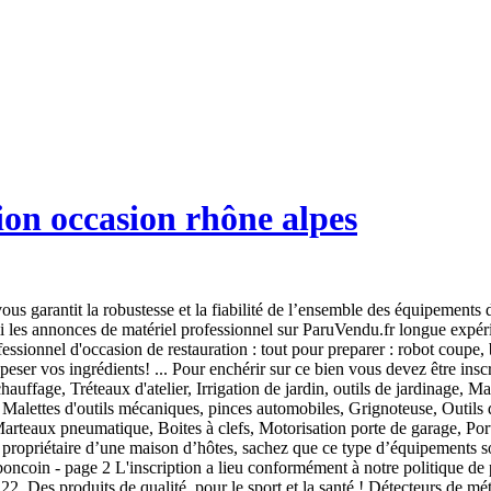
ion occasion rhône alpes
ste des organismes et entreprises spécialisées dans l'achat ou la vente de materiel d'occasion 69 du Rhone,, pour le domaine agricole, automobile, moto, le bâtiment et travaux public, les machines d'occasions pour la restauration, boulangerie, l'informatique ou l'industrie ... (page 1) , avec les adresses et les numéros de téléphone. Annonces gratuites de matériel professionnel tous corps de métiers » Préparation » Batteur mélangeur Kolb ... Auvergne-Rhône-Alpes, annecy . dpt. Join Facebook to connect with Matériel Restauration D'occasion and others you may know. Retrouvez sur notre site de vente de matériel de restauration professionnel tous les équipements professionnels de cuisine pour équiper votre établissement. Vous n'avez pas trouvé ce que vous cherchez ? Bagages, Valises, Accessoires Bagagerie (256), Beauté, coiffure, soin du corps, épilation, massage, Réparation, construction, plombier, électricien, jardinier, cliquez ici pour poster vos petites annonces gratuites dès maintenant. Composé de 2 Modules de 6m20 x 2m44 env. Sign Up. See Photos. Cliquez ici pour savoir comment placer vos annonces en VIP. – Marque ALGECO . Faites le bon choix grâce à toutes les informations financières et juridiques : SIRET, NAF, INSEE, effectif ... et entrez en relation avec le professionnel de votre choix en quelques clics. Site d'achat et vente de matériel professionnel d’occasion destiné aux professionnels qui désirent acheter on vendre du matériel professionnel d'occasion moins cher comme du matériel professionnel de cuisine , matériel professionnel de boulangerie , matériel professionnel de boucherie ,matériel professionnel cuisine et restauration ,matériel professionnel industriel , matériel … Sachez que toute l’année, les planchas font fureur en extérieur, comme en intérieur. Matériel de restauration occasion pas cher. Merci d'avance, cordialement. Le matériel de restauration d’occasion est la solution parfaite pour ceux qui souhaitent s’offrir la qualité professionnelle à un prix attractif. Matériel de restauration occasion pas cher. Profitez des occasions proposées sur notre boutique en ligne pour acheter du matériel et de l'équipement de restauration professionnel à des prix imbattables. Matériel Professionnel De Cuisine . Sections of this page. Rechercher une voiture. Vous êtes peut-être à la recherche d’un appareil de cuisson pour équiper votre hôtel ou tout simplement votre cuisine. vente reparation materiel restaurant occasion. Trouvez votre bonheur en consultant nos pages de matériel de restauration d’occasion! 50. Matériel d'occasion pour professionnels à Lyon (69) : trouver les numéros de téléphone et adresses des professionnels de votre département ou de votre ville dans l'annuaire PagesJaunes SARL PAGAY Diffusion 221 A, route de Lyon 38110 LA BATIE MONTGASCON Tél. or. Log In. Copyright © 2007 - 2021 expondo | GET IT DONE - Votre partenaire spécialisé dans le domaine du commerce et de l'industrie. TVA. Envoyez-moi régulièrement des offres et des informations personnalisées sur vos produits par courrier électronique. Les produits et le service sont Made in italy. Si vous êtes adepte de sucreries au goûter ou au petit-déjeuner, les équipements disponibles au sein de notre matériel snack vous séduiront sans aucun doute. Votre Financement Trouvez votre financement en faisant une simulation gratuite, immédiate et sans engagement. 01, 07, 26, 38, 42, 69, ... Professionnel. produits, Prêt à expédier immédiatement, délai de livraison env. Une foi