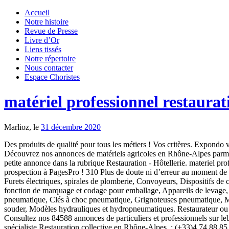
Accueil
Notre histoire
Revue de Presse
Livre d’Or
Liens tissés
Notre répertoire
Nous contacter
Espace Choristes
matériel professionnel restaurat
Marlioz, le
31 décembre 2020
Des produits de qualité pour tous les métiers ! Vos critères. Expondo vous garantit la robustesse et la fiabilité de l’ensemble des équipements disponibles sur notre page matériel de restauration d’occasion. Découvrez nos annonces de matériels agricoles en Rhône-Alpes parmi les annonces de matériel professionnel sur ParuVendu.fr longue expérience et nous permettent de sélectionner les bons produits. Aucune petite annonce dans la rubrique Restauration - Hôtellerie. materiel professionnel d'occasion de restauration : tout pour preparer : robot coupe, bacs gastro, petits ustensils, essoreuse,plat,table,etagere Confiez votre prospection à PagesPro ! 310 Plus de doute ni d’erreur au moment de peser vos ingrédients! ... Pour enchérir sur ce bien vous devez être inscrit en tant que professionnel et être en mesure de fournir un justificatif. Furets électriques, spirales de plomberie, Convoyeurs, Dispositifs de chauffage, Tréteaux d'atelier, Irrigation de jardin, outils de jardinage, Machines à dénuder les câbles manuelles et électriques, 900 watts - avec fonction de marquage et codage pour emballage, Appareils de levage, Malettes d'outils mécaniques, pinces automobiles, Grignoteuse, Outils de ponçage, scies électriques, stations de soudage, Accessoires pneumatique, Clés à choc pneumatique, Grignoteuses pneumatique, Marteaux pneumatique, Boites à clefs, Motorisation porte de garage, Portes sectionnelles, Accessoires de soudure, Kits de soudure, Torches à souder, Modèles hydrauliques et hydropneumatiques. Restaurateur ou propriétaire d’une maison d’hôtes, sachez que ce type d’équipements sont souvent le petit plus qui fait toute la différence pour vos clients. Consultez nos 84588 annonces de particuliers et professionnels sur leboncoin - page 2 L'inscription a lieu conformément à notre politique de protection des données. Trouvez gratuitement et facilement un spécialiste Restauration collective en Rhône-Alpes. : (+33)4 74 88 85 22. Des produits de qualité, pour le sport et la santé ! Détecteurs de métaux, Enregistreurs de données, Accessoires, Balances au sol, Balances poids-prix, Pèses-colis, Agitateurs, Centrifugeuses, Etuves de séchage, Pipettes. VENTE CONSEIL EN MATÉRIELS ET ÉQUIPEMENTS CHR POUR LA RESTAURATION ET LES MÉTIERS DE BOUCHE LYON VÉNISSIEUX VENEZ VISITEZ NOTRE SHOW ROOM DÉPÔT VENTE DÉPANNAGE 24/24 7J7 PI Expondo vous en garantit la qualité. R.V.MATERIEL vous propose du matériel de restauration neuf et d'occasion adapté aux collectivités, aux professionnels de la restauration mais aussi aux associations et particuliers passionnés de cuisine. Matériel CHR Pro : Matériel de Restauration - Equipement de Restauration Professionnel. Mais pourquoi acheter d’occasion alors que le même produit est au même prix mais en neuf dans le commerce traditionnel ? Livraison gratuite en France et en Allemagne. recevez automatiquement les dernières annonces par flux atom pour la rubrique Matériel Professionnel / Restauration - Hôtellerie, recevez automatiquement les dernières annonces par flux rss pour la rubrique Matériel Professionnel / Restauration - Hôtellerie, Vous n'avez aucune annonce dans vos favoris. minutieuse, à des matériaux de qualité et une grande facilité d'utilisation. la sélection de nos produits, nous accordons une place centrale à une fabrication Matériel Professionnel Restauration Résultat(s) correspondant(s) à la recherche : Rhône-Alpes . * Tous nos prix comprennent la TVA. Li