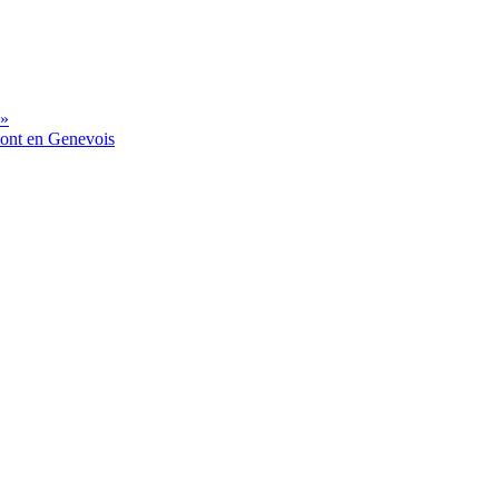
 »
mont en Genevois