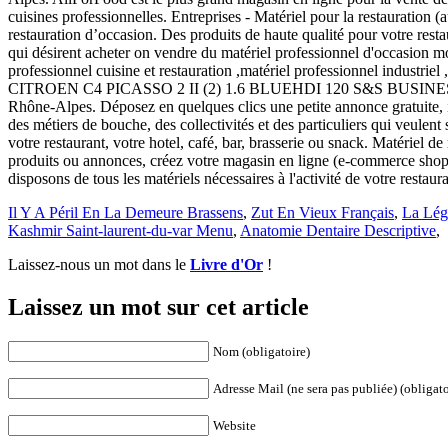
cuisines professionnelles. Entreprises - Matériel pour la restauration 
restauration d’occasion. Des produits de haute qualité pour votre rest
qui désirent acheter on vendre du matériel professionnel d'occasion mo
professionnel cuisine et restauration ,matériel professionnel industriel
CITROEN C4 PICASSO 2 II (2) 1.6 BLUEHDI 120 S&S BUSINESS EAT6. A
Rhône-Alpes. Déposez en quelques clics une petite annonce gratuite, i
des métiers de bouche, des collectivités et des particuliers qui veulent
votre restaurant, votre hotel, café, bar, brasserie ou snack. Matérie
produits ou annonces, créez votre magasin en ligne (e-commerce shop) et
disposons de tous les matériels nécessaires à l'activité de votre restaura
Il Y A Péril En La Demeure Brassens
,
Zut En Vieux Français
,
La Lég
Kashmir Saint-laurent-du-var Menu
,
Anatomie Dentaire Descriptive
,
Laissez-nous un mot dans le
Livre d'Or
!
Laissez un mot sur cet article
Nom (obligatoire)
Adresse Mail (ne sera pas publiée) (obligato
Website