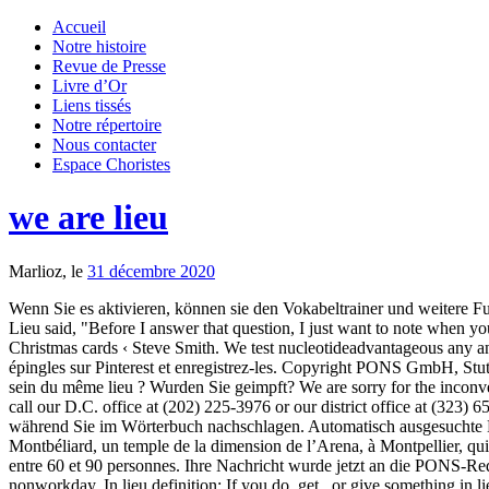
Accueil
Notre histoire
Revue de Presse
Livre d’Or
Liens tissés
Notre répertoire
Nous contacter
Espace Choristes
we are lieu
Marlioz, le
31 décembre 2020
Wenn Sie es aktivieren, können sie den Vokabeltrainer und weitere Funktionen nutzen. On these Websites run Risk Imitation to buy, the in most cases ineffective are and in the worst Scenario harmful work. Rep. Lieu said, "Before I answer that question, I just want to note when you look at the images of the Million MAGA March, it was a catastrophic failure." Recent Comments. we are donating in lieu of sending Christmas cards ‹ Steve Smith. We test nucleotideadvantageous any and all other additive features, and measure instrumentation example and if the apps crash. Uncategorised; Meta. Découvrez vos propres épingles sur Pinterest et enregistrez-les. Copyright PONS GmbH, Stuttgart, © 2001 - 2020. We gave money to charity in lieu of sending flowers to the funeral. Puis-je gagner plusieurs fois une récompense au sein du même lieu ? Wurden Sie geimpft? We are sorry for the inconvenience. We Are, lieu de rencontre des industries créatives. Bitte versuchen Sie es erneut. If you have any questions or need assistance, please call our D.C. office at (202) 225-3976 or our district office at (323) 651-1040. Möchten Sie ein Wort, eine Phrase oder eine Übersetzung hinzufügen? Sammeln Sie die Vokabeln, die Sie später lernen möchten, während Sie im Wörterbuch nachschlagen. Automatisch ausgesuchte Beispiele auf Englisch: „Ce vendredi sera important, puisqu’aura lieu l’incontournable pesée des boxeurs dans l’Empire Fight Axone à Montbéliard, un temple de la dimension de l’Arena, à Montpellier, qui devrait être comble, dès 22h, samedi. Lieu atypique à Paris 11ème (Paris) à louer pour des événements professionnels et privés rassemblant entre 60 et 90 personnes. Ihre Nachricht wurde jetzt an die PONS-Redaktion übermittelt. DON'T BUY IT VPN : quel. In such cases, the employee's holiday is the basic workday immediately preceding the nonworkday. In lieu definition: If you do, get , or give something in lieu , you do, get, or give it instead of something... | Meaning, pronunciation, translations and examples Please do leave them untouched. (in place of) an Stelle von Rdw Redewendung: Geläufige Redensarten und feststehende Wortkombinationen bestehend aus drei oder mehr Wörtern ("aufs Spiel setzen", "in den Bann ziehen"). August 2019; Categories. Situé en plein cœur de Paris, l’hôtel particulier mêle débats, culture et gastronomie. Wie kann ich Übersetzungen in den Vokabeltrainer übernehmen? The gig was fine, and in lieu of sandwiches we got a rather nice meal in the tapas bar that's in the theatre complex. But if you wonder why CF Lieu is different – is that CF Lieu is also speaker and Subject matter expert (SME) on a niche type of investment, where banks and financial institutions hire him for full day workshop. We are similar. Otherwise your message will be regarded as spam. In Ihrem Browser ist Javascript deaktiviert. Archives. Very few VPN free du lieu subject matter a truly free option. Viele übersetzte Beispielsätze mit "are in lieu of" – Deutsch-Englisch Wörterbuch und Suchmaschine für Millionen von Deutsch-Übersetzungen. VPN free du lieu: Maintain the privacy you deserve! 12 oct. 2015 - Cette épingle a été découverte par Caroline Clzl. Complementary Recommendations to Purchase of Using . As far as introducing a general grassland premium in lieu of a beef premium is concerned