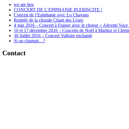
we are lieu
CONCERT DE L’EPIPHANIE PLEBISCITE !
Concert de l’Epiphanie avec Lo Chavans
Rentrée de la chorale Chant des Usses
4 juin 2016 – Concert à Frangy avec le choeur « Adventi Voce
10 et 17 décembre 2016 – Concerts de Noël à Marlioz et Cler
30 Juillet 2016 – Concert Valloire enchanté
Si on chantait…?
Contact