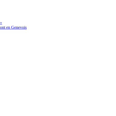
 »
mont en Genevois