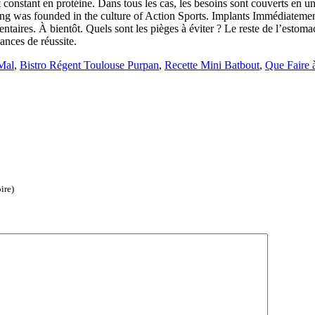
Mal
,
Bistro Régent Toulouse Purpan
,
Recette Mini Batbout
,
Que Faire 
ire)