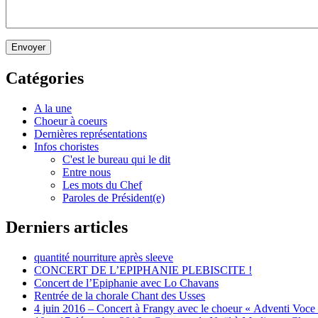
Envoyer
Catégories
A la une
Choeur à coeurs
Dernières représentations
Infos choristes
C'est le bureau qui le dit
Entre nous
Les mots du Chef
Paroles de Président(e)
Derniers articles
quantité nourriture après sleeve
CONCERT DE L’EPIPHANIE PLEBISCITE !
Concert de l’Epiphanie avec Lo Chavans
Rentrée de la chorale Chant des Usses
4 juin 2016 – Concert à Frangy avec le choeur « Adventi Voce