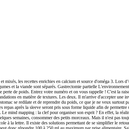
res (pouvant être facilement coupés à la fourchette ou écrasés), comme par exemple : les légumes cuits, les fruits cuits, le fromage frais, le poisson, l'omelette, les pommes de terre à l’eau…. On peut également faire le choix de consommer Hyperdrink DB, une boisson lactée édulcorée prête à l’emploi qui couvrira les besoins en protéines après une sleeve, ou encore Velouté HP qui est un potage déshydraté à reconstituer. Les deux semaines suivantes sont consacrées aux recettes mixées. Les premiers jours sont difficiles, écoutez votre corps ; ne vous forcez pas à manger si votre corps le rejette ou ne le supporte pas, et adaptez vos prises jour après jour. Vous vous sentirez rassasiés après avoir mangé seulement une très petite quantité de nourriture, La sleeve gastrectomie est une option si vous êtes très obèse et ne pouvez pas maigrir grâce à une alimentation équilibrée et un programme d'exercices physiques, Les immigrants et les Indiens se mettent d'accord pour vivre en paix et s'entraider. C'est la solution idéale pour tous les patients qui souhaitent continuer à cuisiner. Durant les jours d'hospitalisation tout est simple puisqu'on est totalement pris en charge, mais une fois de retour à la maison, on est livré à soi-même et tout peut alors se compliquer. Goodsanté vous propose des repas frais à textures adaptées (liquides / mixés-lisses, mixés-hachés) élaborés par un chef 3* Michelin. On conseille en général d’utiliser le bout d’une cuillère à … Il s'agit de plats frais à base de viande et de légumes mixés en texture lisse, riches en protéines. Des enrichissements sont nécessaires afin de permettre une meilleure cicatrisation des tissus, mais également veiller à maintenir un bon état nutritionnel. En effet, la taille réduite de l’estomac limite la quantité de nourriture qu’un patient peut manger. L'alimentation après la sleeve est le sujet numéro 1 de toutes les personnes opérées d'une chirurgie de l'obésité. Autre. Prêt-à-porter : 10 eshops qui permettent de s’habiller dans toutes les…, 10 idées cadeaux de Saint-Valentin qui chamboulent tout, 10 tenues comfy pour un look tendance et confort, Cette mère démaquille les poupées pour faire passer un message féministe, Soldes déco : 10 pièces à prix cassé pour une chambre…, [Enquête] « Mon enfance a été réduite en poussière » : ces victimes…, Elle dénonce en dessins les violences éducatives, 6 astuces naturelles pour réparer les lèvres gercées, 7 DIY anti-froid pour chouchouter sa peau en hiver, 15 activités beauté à faire à la maison pour une pause…, Lithothérapie : que vaut cette pratique censée nous faire du bien…, Éco-anxiété : 9 conseils pour surmonter ses angoisses, 6 remèdes naturels pour soulager les règles douloureuses, Mon corps, mes règles : 6 alternatives aux tampons que l’on…, Regarder des films et séries d’époque, c’est bon pour le moral…. dimarts, 4 de desembre de 2012. on va au café. RÉALIMENTATION APRÈS UN BYPASS 1 Vous venez de bénéficier d’un bypass gastrique. Le rythme alimentaire sera lui aussi modifié et devra passer de 3 à 6-8 repas par jour car les capacités digestives sont très réduites après une sleeve. RÉALIMENTATION APRÈS UNE SLEEVE 2 Aliments autorisés • Lait ½ écrémé, café, thé, tisane, jus de fruits (pur jus sans sucre ajouté), jus de légumes • Les boissons peuvent être gélifiées pour éviter de boire trop vi