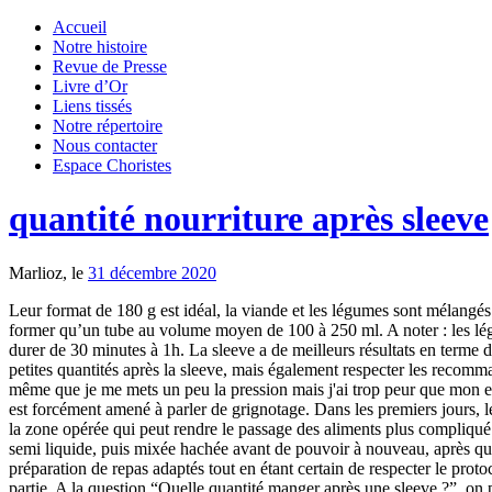
Accueil
Notre histoire
Revue de Presse
Livre d’Or
Liens tissés
Notre répertoire
Nous contacter
Espace Choristes
quantité nourriture après sleeve
Marlioz, le
31 décembre 2020
Leur format de 180 g est idéal, la viande et les légumes sont mélangés et mixés, les recettes enrichies en calcium et source d'oméga 3. Lors d’une sleeve, l’estomac est massivement réduit de manière à ne plus former qu’un tube au volume moyen de 100 à 250 ml. A noter : les légumes et la viande sont séparés. Gastrectomie partielle L'environnement est également important : les repas devront être pris dans le calme et durer de 30 minutes à 1h. La sleeve a de meilleurs résultats en terme de perte de poids. Entrez votre numéro et on vous rappelle ! C'est la raison pour laquelle le patient doit non seulement manger doucement et en petites quantités après la sleeve, mais également respecter les recommandations en matière de textures. Les deux. Il m'arrive d'accepter une invitation ou d'aller au restaurant mais je reste sur mes gardes, peut-être même que je me mets un peu la pression mais j'ai trop peur que mon estomac se redilate et de reprendre du poids, ce que je ne veux surtout pas. Lorsque l’on parle de quantité de nourriture après une sleeve, on est forcément amené à parler de grignotage. Dans les premiers jours, les repas après la sleeve seront pris sous forme liquide afin de permettre une alimentation facile, d’autant plus qu’il existe un œdème autour de la zone opérée qui peut rendre le passage des aliments plus compliqué. Le mind mapping : la clef pour organiser son esprit ? En effet, la réalimentation doit être progressive et commencer par une texture liquide, semi liquide, puis mixée hachée avant de pouvoir à nouveau, après quelques semaines, consommer des petits morceaux. Mais il n'est pas toujours simple quand on rentre fatigué de l'hôpital de se lancer dans la préparation de repas adaptés tout en étant certain de respecter le protocole à la lettre. Il existe des solutions permettant de se simplifier le retour à la maison après une sleeve en toute sécurité, Nutrisens en fait partie. A la question “Quelle quantité manger après une sleeve ?”, on peut donc répondre 100 à 250 ml au maximum par prise alimentaire. Saisissez votre email ci-dessous et nous vous enverrons un nouveau mot de passe. Grignoter régulièrement Les conséquences pourraient être dramatiques et provoquer des fistules. Découvrez votre profil et bénéficiez d’un conseil personnalisé, TYPE DE VOTRE OPERATION Pour que tout ce passe au mieux, nous vous proposons de l’amener grâce à la règle des 3 fois 5 jours qui se découpera en 4 étapes allant d’une alimentation liquide jusqu’à une alimentation normale. Les premières semaines sont souvent les plus difficiles car il faut s'adapter et respecter un protocole alimentaire précis. Vous pourrez également opter pour DuoMix, des plats complets et variés que vous pourrez emmener au bureau. Bypass Mais après une chirurgie bariatrique, les personnes opérées doivent respecter une série de règles pour s'alimenter. Avec une sleeve, une petite partie de l’estomac est agrafée de façon à former un “manchon”, un tube d’un volume de 250 ml maximum. Sleeve gastrectomie : généralités; La sleeve gastrectomie est une technique de chirurgie de l’obésité dite «bariatrique ». Lorsqu'on décide de bénéficier d'une chirurgie bariatrique, on sait que l'on devra modifier son alimentation tout au long de sa vie. Elle est composée d'aliments tend