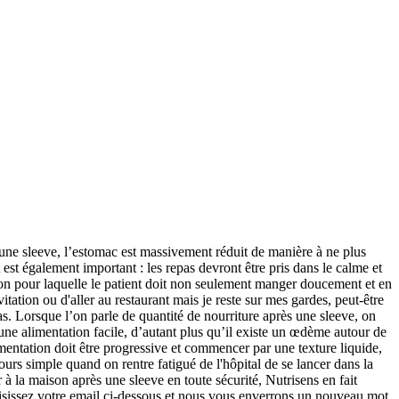
te : dissoudre 20g de gélatine (6 à 8 feuilles) dans 1 … Merci pour ces idées de recettes après une sleeve. Ce qu'on a aimé chez Nutrisens, c'est que Protinut® s'incorpore dans les préparations chaudes ou froides sans altérer le goût ou la texture et surtout sans augmenter le volume. A 9 mois après sleeve, je mange environ 200 grammes par repas et pas de colation, juste une boisson chaude ou un fruit l'après-midi. Le rythme alimentaire sera lui aussi modifié et devra passer de 3 à 6-8 repas par jour car les capacités digestives sont très réduites après une sleeve. La 2ème ETAPE (7 jours): texture liquide Conseils généraux: Il s'agit, dans un premier temps, de respecter le temps de cicatrisation interne afin de ne pas mettre sous tension les sutures réalisées par la chirurgie pour réduire la taille de l'estomac. Après l'opération, ... qui ne peut alors accueillir qu'une quantité restreinte de nourriture à la fois. Cela fait une semaine que je cherche des recettes. Aug 30, 2017 - T-shirts, Mugs, Phone cases: In just a few clicks, Personalise all your products at Teezily Find fashion items for men, women, children Discover all our creations High quality printing. Des recettes sleeve en période liquide en passant par les repas mixés et les quantités de nourriture, plus rien n'a de secret pour vous ! Je m'inquiète beaucoup et j'angoisse car si l'estomac n'a pas été réduit comme cela m'a été dit ( 15 cc ) alors la sleeve n'aura servi à rien, car mon problème était la trop grande taille de mon estomac et la sensation de faim qui venait très tard, après que j'ai pu ingurgité une très grande quantité de nourriture. Le premier hiver est très dur, la moitié des colons décède. About SplIT® CLOTHING. Enfin, Transfibre est une purée de fruits riche en fibres qui contribue au bon fonctionnement du transit. Sleeve Tunisie : Opération estomac sleeve, l’opération pour maigrir prix Tunisie. Apparemment, javascript est désactivé sur votre navigateur. La première phase comprend des aliments à texture liquide comme : la soupe, les laitages liquides (yaourts à boire, lait) ; des jus de légumes (sans pulpes, ni peau, ni pépins)… Il est absolument nécessaire d'ajouter à ces aliments des poudres de protéines afin de rester en forme, de conserver du muscle et de favoriser la cicatrisation. Le reste de l'estomac est coupé et jeté. Nous l'avons vu, la pratique d’une telle chirurgie n’est pas anodine, il est important d’être conscient qu’une phase transitoire d’alimentation spécifique est nécessaire avant un retour à une alimentation à texture « normale ». Dans le même temps, il faut être vigilant sur la ration protéique au quotidien, les protéines ayant un rôle important dans la cicatrisation et le maintien de la masse musculaire. Cela explique que l’une des principales questions que se posent les futurs patients opérés soit la suivante : “Que manger après une sleeve ?”. Avec Goodsanté, vous respectez ces trois piliers sans réfléchir, en étant sûr de faire ce qui est bon pour votre corps et votre santé. L’équipe médicale préconise alors un proto