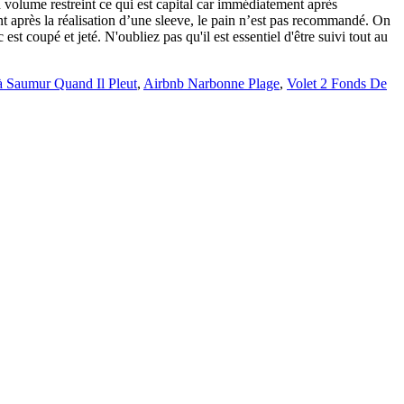
à Saumur Quand Il Pleut
,
Airbnb Narbonne Plage
,
Volet 2 Fonds De