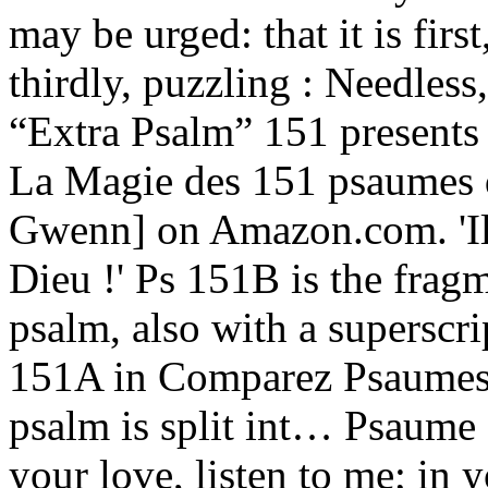
may be urged: that it is firs
thirdly, puzzling : Needless
“Extra Psalm” 151 presents 
La Magie des 151 psaumes d
Gwenn] on Amazon.com. 'Il 
Dieu !' Ps 151B is the frag
psalm, also with a superscr
151A in Comparez Psaumes 1
psalm is split int… Psaume 
your love, listen to me; in 