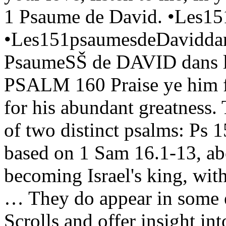
1 Psaume de David. •Les1
•Les151psaumesdeDaviddans
PsaumeSŠ de DAVID dans l
PSALM 160 Praise ye him fo
for his abundant greatness.
of two distinct psalms: Ps
based on 1 Sam 16.1-13, ab
becoming Israel's king, with
… They do appear in some 
Scrolls and offer insight in