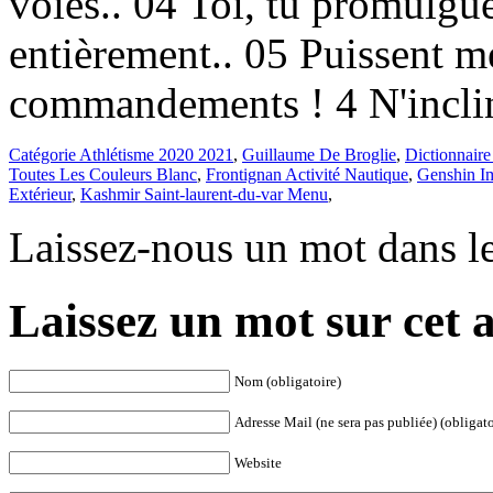
voies.. 04 Toi, tu promulgu
entièrement.. 05 Puissent me
commandements ! 4 N'incli
Catégorie Athlétisme 2020 2021
,
Guillaume De Broglie
,
Dictionnaire
Toutes Les Couleurs Blanc
,
Frontignan Activité Nautique
,
Genshin I
Extérieur
,
Kashmir Saint-laurent-du-var Menu
,
Laissez-nous un mot dans l
Laissez un mot sur cet a
Nom (obligatoire)
Adresse Mail (ne sera pas publiée) (obligato
Website