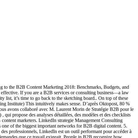
cording to the B2B Content Marketing 2018: Benchmarks, Budgets, and
effective. If you are a B2B services or consulting business—a law
y list, it’s time to go back to the sketching board.. On top of these
ing Institute) This intuitively makes sense. D’après Oktopost, 80 %
ous avons collaboré avec M. Laurent Morin de Stratégie B2B pour le
 , qui propose des analyses détaillées, des modèles et des checklists
B2B content marketers. LinkedIn strategie Management Consulting
one of the biggest important networks for B2B digital content. 5.
des professionnels, LinkedIn est un outil performant pour accéder à
s demandes que ce travail exigeait. People in B2B recognize how