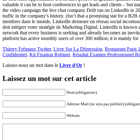
valuable it can be to host conferences to get leads and clients – bu
the video campaign the live chat company Drift ran on LinkedIn in 20
traffic in the company’s history. (Isn’t that a promising stat for a 
membres dans le monde, LinkedIn demeure un réseau social incontourna
doit intégrer votre stratégie de Marketing Digital. LinkedIn is known 
network that every business is seeking and already becomes an inevita
platform has active monthly users of over 300 million; it is mainly 
Thierry Frémaux Twitter
,
Livre Sur La Dépression
,
Restaurant Paris 
Confidentiel
,
Kit Fixation Robinet
,
Résultat Examen Professionnel Ré
Laissez-nous un mot dans le
Livre d'Or
!
Laissez un mot sur cet article
Nom (obligatoire)
Adresse Mail (ne sera pas publiée) (obligato
Website