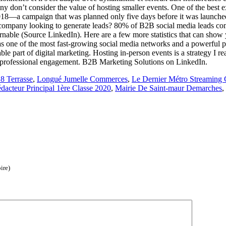
t many don’t consider the value of hosting smaller events. One of the 
18—a campaign that was planned only five days before it was launched, 
B2B company looking to generate leads? 80% of B2B social media leads c
ble (Source LinkedIn). Here are a few more statistics that can show yo
as one of the most fast-growing social media networks and a powerful pl
ble part of digital marketing. Hosting in-person events is a strategy I 
for professional engagement. B2B Marketing Solutions on LinkedIn.
18 Terrasse
,
Longué Jumelle Commerces
,
Le Dernier Métro Streaming G
dacteur Principal 1ère Classe 2020
,
Mairie De Saint-maur Demarches
,
ire)