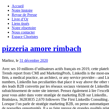
Accueil
Notre histoire
Revue de Presse
Livre d’Or
Liens tissés
Notre répertoire
Nous contacter
Espace Choristes
pizzeria amore rimbach
Marlioz, le
31 décembre 2020
Avec ses 10 millions d’utilisateurs actifs français en 2019, cette pl
Trends report from CMI and MarketingProfs, LinkedIn is the most-used
firm, a medical practice, an architect, or any service provider—and Link
numbers, LinkedIn has peculiarities that place it way above the other
des leads B2B convertis par les réseaux sociaux viennent de Linked
rafraichissement de notre site internet. Pensez également à lire l’exc
pour vous aider dans votre stratégie de marketing B2B sur LinkedIn.. 
Bratislava, 36283835 2,670 followers The First LinkedIn Consulting A
Lorsque l’on parle de stratégie marketing B2B, on pense automatiquem
de nouvelles opportunités. Il a su faire preuve de grandes qualités r