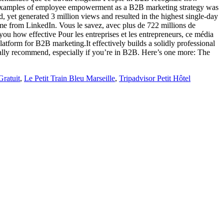
best examples of employee empowerment as a B2B marketing strategy was
yet generated 3 million views and resulted in the highest single-day
ome from LinkedIn. Vous le savez, avec plus de 722 millions de
u how effective Pour les entreprises et les entrepreneurs, ce média
atform for B2B marketing.It effectively builds a solidly professional
really recommend, especially if you’re in B2B. Here’s one more: The
ratuit
,
Le Petit Train Bleu Marseille
,
Tripadvisor Petit Hôtel