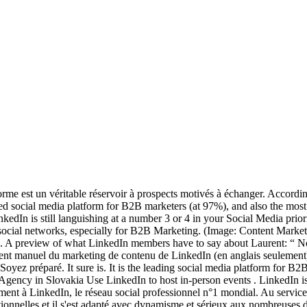
ateforme est un véritable réservoir à prospects motivés à échanger. Ac
 social media platform for B2B marketers (at 97%), and also the most 
edIn is still languishing at a number 3 or 4 in your Social Media priorit
 social networks, especially for B2B Marketing. (Image: Content Market
In. A preview of what LinkedIn members have to say about Laurent: “ N
ellent manuel du marketing de contenu de LinkedIn (en anglais seulement)
Soyez préparé. It sure is. It is the leading social media platform for 
gency in Slovakia Use LinkedIn to host in-person events . LinkedIn is 
ent à LinkedIn, le réseau social professionnel n°1 mondial. Au service 
elationnelles et il s'est adapté avec dynamisme et sérieux aux nombreuse