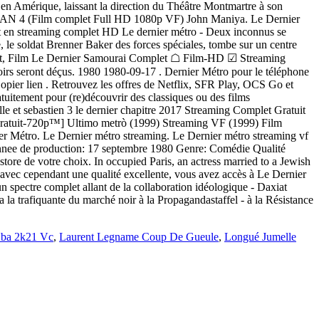
ba 2k21 Vc
,
Laurent Legname Coup De Gueule
,
Longué Jumelle