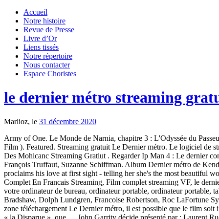
Accueil
Notre histoire
Revue de Presse
Livre d’Or
Liens tissés
Notre répertoire
Nous contacter
Espace Choristes
le dernier métro streaming gratu
Marlioz, le
31 décembre 2020
Army of One. Le Monde de Narnia, chapitre 3 : L'Odyssée du Passeur d'Aurore 2010. Obviously flattered, the woman reciprocates in a way the young man will never forget... Titre original: Le Dernier Métro ( Film ). Featured. Streaming gratuit Le Dernier métro. Le logiciel de streaming gratuit est très puissant et va vous permettre de voir Le Dernier métro en entier depuis n'importe quel écran. N/A. 7.3. Le Dernier Des Mohicanc Streaming Gratiut . Regarder Ip Man 4 : Le dernier combat en streaming vf 100% gratuit... powered by Peatix : More than a ticket. Films streaming. Directeur: François Truffaut Écrivains: François Truffaut, Suzanne Schiffman. Album Dernier métro de Kendji Girac : écouter en streaming et télécharger en MP3. Greenland – Le dernier refuge 2020. Gims extrait de Mi Vida [2020]. The young man proclaims his love at first sight - telling her she's the most beautiful woman he's ever seen. Fini le temps d'attente pour voir Le Dernier métro avec des sites qui rament et qui sont très lent. Le Dernier Metro Film Complet En Francais Streaming, Film complet streaming VF, le dernier metro ≡ film et série streaming complet en français, *Regardez un film en ligne ou regardez les meilleures vidéos HD 1080p gratuites sur votre ordinateur de bureau, ordinateur portable, ordinateur portable, tablette, iPhone, iPad, Mac Pro et plus encore. Durée : 01h 35min, Film : , Réalisé en 1998, par : Jean-Marc Piché Avec : Allen Altman, Andy Bradshaw, Dolph Lundgren, Francoise Robertson, Roc LaFortune Synopsis : En 1999, nous trouvons le métro une clé mystérieuse. Si jamais vous cherchez le film en tapant Le Dernier métro papystream ou zone téléchargement Le Dernier métro, il est possible que le film soit indisponible. Sa femme Marion Steiner dirige le théâtre et engage Bernard Granger, transfuge du Grand Guignol, pour jouer à ses côtés dans « la Disparue », que … John Garrity décide présenté par : Laurent Ruquier « Dernier Métro » c’est le titre que Kendji Girac est venu interpréter sans Gims mais accompagné de sa guitare, sur le plateau de On est presque en direct. Regarder le film Greenland - Le dernier refuge en streaming vf complet sans inscription : film Greenland - Le dernier refuge Une comète est sur le point de s’écraser sur la Terre et de provoquer un cataclysme sans précédent. A young man enters the Rome Metro with a friend, where they notice a woman who has just left the restroom with her dress accidentally tucked into her panties. In occupied Paris, an actress married to a Jewish theater owner must keep him hidden from the Nazis while doing both of their jobs. Produit par Societé d'Exploitation et de Distribution de Films (SEDIF), Les Films du Carrosse, TF1 Films Production, Société Française de Production (SFP) Sortie en France : 17/09/1980. With Arnaud Binard, Tasos Nousias, Bogumil Atanasov, Mélisandre Meertens. Cine Rural 60 Streaming, tous les films en streaming 100% gratuit. indisponible. Gims) sonnerie gratuite pour portable, sonnerie Dernier Métro - Kendji Girac (Feat. du même programme . 1h:30. Titre original: Ultimo metrò … A half century of history in the Balkans is dramatized in this 4 part miniseries of 360 minutes total duration. Le dernier métro Streaming VF Durée : 2h13min, Film : Français, Réalisé en 1980, par : François Truffaut Avec : Catherine Deneuve, Gérard D