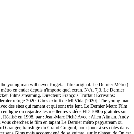
a sonnerie Dernier Métro au format Mp3 et m4r. Où regarder Greenland : Le dernier refuge en streaming ? Le Dernier métro. 8,583,104 Films et videos trouver pour "Ip Man 4 - Le dernier combat" 1h47. … Découvrez Le dernier métro sur Molotov, l'app gratuite pour regarder la TV en direct et en replay Tout sur Le Dernier métro DVD - Heinz Bennent - Gérard Depardieu, DVD Zone 2 et toute l'actualité en Dvd et Blu-ray. 02h13min. Il n’y a pas si longtemps lorsqu’on trépignait de découvrir la dernière série à la mode aux États-Unis ou le film français qui faisait fureur au cinéma et qu’on ne voulait pas attendre des mois pour qu’ils tracent leur chemin jusqu’à nos écrans, il fallait les télécharger sur le Net. 7.4. Voir le film en streaming. October 5, 2014 Telecharger Le dernier métro torrent film en francais. Mots Clés: Regarder film streaming Dernier métro gratuit, Film streaming Dernier métro gratuit en HD VF VK, Télécharger film Dernier métro complet, regarder streaming le film en français Dernier métro, film streaming Dernier métro sans limite, film streaming Dernier métro … Politique de confidentialité FILMube . Si vous continuez à utiliser ce site, nous supposerons que vous en êtes satisfait. Le dernier métro. The Prom 2020. Le Dernier métro en streaming gratuit chez Ciné Rural 60 Voir Le Dernier métro en streaming complet n'a jamais été aussi simple, c'est 100% gratuit ٩(͡๏̯͡๏)۶ Livraison gratuite dès 25 € d'achats. Le Dernier métro est un film réalisé par François Truffaut avec Catherine Deneuve, Gérard Depardieu. Replay gratuit; Nos offres; Plus. Synopsis. Synopsis : Paris, septembre 1942. Retrouvez les 140 critiques et avis pour le film Le Dernier métro, réalisé par François Truffaut avec Catherine Deneuve, Gérard Depardieu, Jean Poiret. Politique de confidentialité . Directed by François Truffaut. Télécharger Le dernier métro Torrent. Le Dernier Métro Film Streaming HD complet gratuit – Regarder Films Streaming gratuit. DVDrip, 1800p. Retrouvez les offres de Netflix, SFR Play, OCS Go et 23+ autres Profitez gratuitement des programmes des chaînes M6,W9,6ter,Gulli,RTL ,Fun Radio,RTL2 ,Paris Première,Stories,Comic,Téva,M6 Music,Cage warriors. Le Dernier Métro ( Film ) The Last Metro 17 September 1980. Sadorov Lukas, un ancien élève du secret et des moyens et rsquo; Ordre des Templiers, S & rsquo; puis assigne Karen … Pour télécharger "Dernier métro - Kendji Girac feat. Le Dernier Metro Film Complet En Francais Streaming, Film Complet en streaming Gratuit, Regarder Film VFHD, le dernier metro [voir gratuit film,, DVDrip 4K 1080p]. 2,114,200 views. Le dernier métro (1999) Titre original: Ultimo metrò Sortie: 1999-03-03 Durée: 23 min. Le Dernier Métro 1980 streamomplet * Streaming Vf [ avec sous-titre ], voir Le Dernier Métro streaming complet Alors que les Allemands occupent la moitié de Streaming et Téléchargement gratuit. Télérama. Son mari est tué et ... Action. Lucas Steiner, le directeur du théâtre Montmartre a dû fuir parce qu’il est juif. interviews . TMDb: 7.3/10 259 votes. Episode 1 takes us from the 1890s to 1914. Ici c'est tout le contraire avec cependant une qualité excellente, vous avez accès à Le Dernier métro streaming 1080p HD pour ne rien rater du film. Le Dernier templier Streaming V