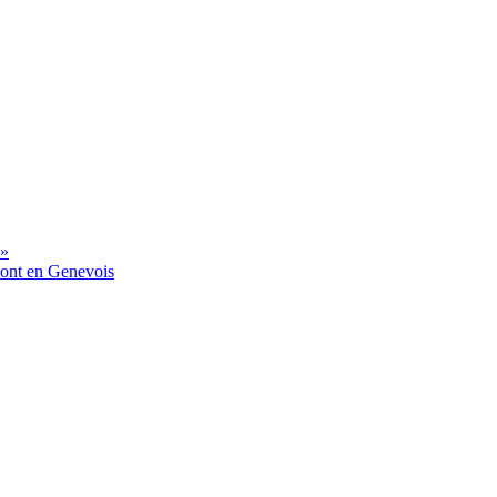
 »
mont en Genevois