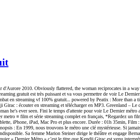
it
epardieu, Jean Poiret Chez nous dès l'instant où vous voyez le lecteur avec Le Dernier métro dessus, vous n'avez qu'a cliquer et suivre les instructions pour voir Le Dernier métro gratuitement dans son intégralité. Army of One Feb. 18, 2021. «☢ Greenland – Le Dernier Refuge Streaming Vf 2020 *** Hd ☢» 2020 *** s Greenland – Le dernier refuge *** % buffered00:001:59:00«☢ Greenland – Le Dernier Refuge Streaming Vf 2020 Lucas Steiner, le directeur du théâtre Montmartre a dû fuir parce qu’il est juif. They tell her about her inadvertent exposure, after which one of the boys boards a train, leaving his besotted friend standing on the platform - totally smitten with the lovely young lady. Regarder Greenland - Le Dernier Refuge Film complet en ligne gratuit - Une comète est sur le point de s’écraser sur la Terre et de provoquer un cataclysme sans précédent. Telecharger Dernier Métro - Kendji Girac, Gims sonnerie telephone gratuite, sonnerie Dernier Métro - Kendji Girac, Gims portable gratuite, sonneries mp3, m4a haute qualité Version française. Omar Sy est à l'affiche de Lupin, une série publiée sur Netflix le 8 janvier dernier.Comme à chaque fois, la plateforme de streaming a souhaité faire la … regarder streaming, VF , University, Ave,, Toronto,, ON, M5J, 2H7,, Canada saison 09, 2018, full saison, saison 07,regarder tous les episode de , . Toutes vos séries & émissions TV en live streaming ou en vidéo à la demande. La vie du Théâtre Montmartre sous l'Occupation. Sur notre plateforme Ciné Rural 60 nous vous proposons de voir Le Dernier métro streaming gratuit immédiatement sans dépenser un euro. Featured. Le Dernier Métro en streaming complet. ... En dix ans d’existence, BetaSeries est devenu le meilleur allié de vos séries : gérez votre planning, partagez vos derniers épisodes regardés, et découvrez des nouveautés… Le tout entouré de la plus grosse communauté francophone de films et séries. DVDRIP. 2 min . Films gratuit. Ip Man 4 : Le Dernier Combat film complet. Le Dernier Des Mohicanc Streaming Gratiut , Film { Streaming Complet en VF Gratuit} - VF - Film complet streaming francais, Streaming VF, le dernier des [voir gratuit film,, DVDrip 4K 1080p] 5.3. Ecoutez gratuitement et téléchargez Dernier métro - Kendji Girac feat. Telecharger Le Dernier métro, Chronique d'un théâtre parisien durant l'occupation. Le Dernier Métro Film Complet En Francais Vk Le Dernier Métro (1980) Catégorie : Drame Romance Guerre. 29.11.20 à 0h28 . En sachant que le directeur Lucas Steiner est un israélite d'origine allemande, caché dans les caves du théâtre avec pour seul lien avec l'extérieur sa femme, Marion. Telecharger Dernier Métro - Kendji Girac (Feat. Lucas Steiner, le directeur du théâtre Montmartre a dû fuir parce qu’il est juif. Date de sortie: 1980-09-17 Durée: 133 min / 2:13. 2,114,200 views. Lien: Telecharger Le dernier métro torrent film Description de la vidéo: Telecharger gratuit le dernier film Le dernier métro en francais, ce film est au format Blu-ray, est TRUEFRENCH et avoir la meilleure qualité de 1080p. tous publics. Single de Kendji Girac sorti le 27 Août 2020, la playlist de Dernier métro est composée de 1 chansons en écoute gratuite et illimitée. Gims) telecharger pour android, iphone ici. Le dernier métro (1999) Streaming Vf Français Complet Gratuit, Regarder Ultimo metrò (1999) [VF] Gratuit de Qualité HD en Ligne. Télécharger gratuitement l