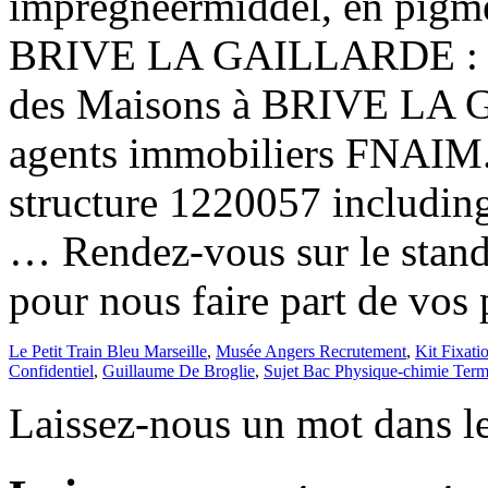
impregneermiddel, en pigme
BRIVE LA GAILLARDE : dé
des Maisons à BRIVE LA G
agents immobiliers FNAIM. 
structure 1220057 including
… Rendez-vous sur le stand
pour nous faire part de vos 
Le Petit Train Bleu Marseille
,
Musée Angers Recrutement
,
Kit Fixati
Confidentiel
,
Guillaume De Broglie
,
Sujet Bac Physique-chimie Term
Laissez-nous un mot dans l