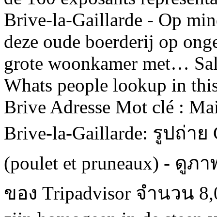
Brive-la-Gaillarde - Op mi
deze oude boerderij op ong
grote woonkamer met… Salo
Whats people lookup in thi
Brive Adresse Mot clé : Mai
Brive-la-Gaillarde: รูปถ่าย 
(poulet et pruneaux) - ดู
ของ Tripadvisor จำนวน 8,