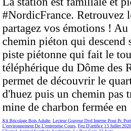
La station est familiale et p
#NordicFrance. Retrouvez le
partagez vos émotions ! Au d
chemin piéton qui descend su
piste piétonne qui fait le t
téléphérique du Dôme des R
permet de découvrir le quart
d'huez puis un chemin pas t
mine de charbon fermée en 1
Kit Bricolage Bois Adulte
,
Lecteur Graveur Dvd Interne Pour Pc Por
L'environnement De L'entreprise Cours
,
Feu D'artifice 13 Juillet 2