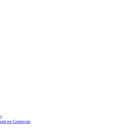
 »
mont en Genevois