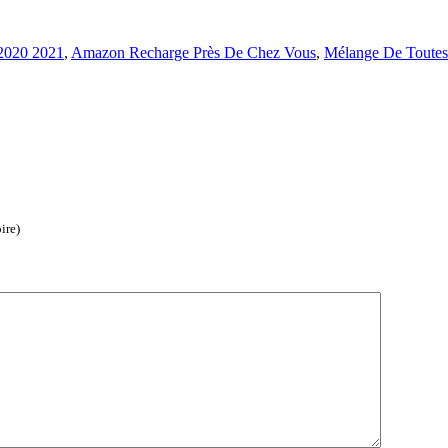
 2020 2021
,
Amazon Recharge Près De Chez Vous
,
Mélange De Toutes
ire)