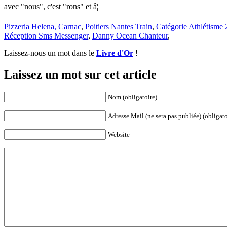
Pizzeria Helena, Carnac
,
Poitiers Nantes Train
,
Catégorie Athlétisme
Réception Sms Messenger
,
Danny Ocean Chanteur
,
Laissez-nous un mot dans le
Livre d'Or
!
Laissez un mot sur cet article
Nom (obligatoire)
Adresse Mail (ne sera pas publiée) (obligato
Website