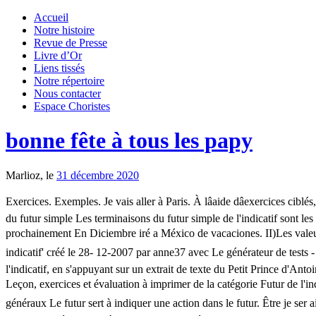
Accueil
Notre histoire
Revue de Presse
Livre d’Or
Liens tissés
Notre répertoire
Nous contacter
Espace Choristes
bonne fête à tous les papy
Marlioz, le
31 décembre 2020
Exercices. Exemples. Je vais aller à Paris. À lâaide dâexercices ciblés, les élèves pourront vérifier leurs acquis. Pour s'assurer de la bonne conjugaison, on utilise un dictionnaire de conjugaison. » B. Terminaisons du futur simple Les terminaisons du futur simple de l'indicatif sont les mêmes pour tous les verbes. Demain je (finir) de lire cette bande-dessinée. Le Futur de l'indicatif exprime : - des évènements à venir prochainement En Diciembre iré a México de vacaciones. II)Les valeurs du futur de lâindicatif Exercice n°1 Consigne Pour chaque phrase, donnez la valeur du futur. 2. Intermédiaire Exercice d'italien 'Futur indicatif' créé le 28- 12-2007 par anne37 avec Le générateur de tests - créez votre propre test! Avoir jâa ur ai 2. Le futur de l'indicatif - autour du Petit Prince Préparation d'une séance de français sur le futur de l'indicatif, en s'appuyant sur un extrait de texte du Petit Prince d'Antoine de St-Exupéry. Exercice de conjugaison sur les verbes du premier groupe simples au futur de l'indicatif : conjuguer la phrase au futur. Leçon, exercices et évaluation à imprimer de la catégorie Futur de l'indicatif : CE2 - Cycle 2. Compétence 1 : La maîtrise de la langue française Étude de la langue - grammaire. Le futur simple â exercices généraux Le futur sert à indiquer une action dans le futur. Être je ser ai Tu a ur as tu ser as Au présent du conditionnel, les terminaisons sont : -ais, -ais,-ait, -ions, -iez et -aient (terminaisons de lâimparfait). Leçon, exercices et évaluation à imprimer de la catégorie Futur de l'indicatif : CM2 - Cycle 3. Vous allez faire un exercice. Leçon, exercices et évaluation à imprimer de la catégorie Futur de l'indicatif : CM1 - Cycle 3. Nous allons commencer le cours. Certaines terminaisons se prononcent de la même façon, mais en trouvant le pronom, c'est facile de bien orthographier. Il va chanter. Vouloir Vous arriverez plus tôt. » A. Emploi du futur simple Le futur simple exprime un fait ou une action qui se déroulera plus tard, elle n'a pas encore eu lieu au moment où nous nous exprimons. Je plierai â vous louerez â tu remueras â nous copierons La première chasse dâInouk. Corrigé : Le futur simple de lâindicatif Exercice 1 Revoir Je courrai au parc. ___/___/___ tu as jâalerte ils écouteront on pense vous étiez je bâtirai on applaudira tu pourras ils ont fait il paiera nous prévoyons vous corrigerez elles tenaient elle prendra je termine elles â¦ Exercices corrigés à imprimer de la catégorie Futur de l'indicatif : CM2 - Cycle 3. -verbes irréguliers-espagnol [Test] Exercice d'espagnol 'Futur de L'Indicatif. Révisez en Troisième : Exercice fondamental Identifier le futur de l'indicatif et le conditionnel présent avec Kartable ï¸ Programmes officiels de l'Éducation nationale On prend lâinfinitif finir et on ajoute la terminaison de la 1 re personne du singulier-ai. Pour télécharger la fiche au format pdf: Indicatif futur et conditionnel présent Vous rangerez vos chambres avant ce soir. Aller Appeler Commencer Je vais Jâappelle Je commence Tu vas Tu appelles Tu commences Il va Il appelle Il commence Nous allons Nous appelons Nous commençons Exercice de conjugaison sur les verbes du deuxième groupe au futur de l'indicatif : conjuguer la phrase. 1. Résolu, Amak prépare le chargement de so