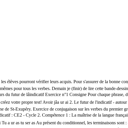
n traîneau et attelle ses chiens. Exemple : donner = je donner-ai je donnerai 1. ; La semaine prochaine il (visiter) le nouveau musée. - une probabilité qui se déroule au présent ¿Dónde está Miguel ? Elle va écrire une lettre. Leçon, exercices et évaluation à imprimer de la catégorie Futur de l'indicatif : 5eme Primaire. Futur â¦ Futur indicatif-italien [Test] Futur indicatif. Cet exercice sur la conjugaison des verbes du deuxième groupe au futur est destiné aux enfants de CE1 ou CE2 ou aux personnes apprenant le FLE. Cet exercice sur la conjugaison des verbes partir, pouvoir, vouloir, voir, prendre au futur simple est destiné aux enfants de CE1 ou CE2 ou aux personnes apprenant le FLE. Exercice de français "Futur simple de l'indicatif" créé par anonyme avec le générateur de tests - créez votre propre test ! Exercice n° 1 Colorie les verbes conjugués au futur de lâindicatif. Dans ces phrases conjugue le verbe au futur simple - Cp Ce1 Ce2 Cm1 Cm2 Collège Fle - Apprendre la conjugaison en s'amusant Phrases à compléter au futur simple - exercices en ligne Ortholud sans Pub ! Cet exercice sur la conjugaison des verbes du premier groupe au futur est destiné aux enfants de CE1 ou CE2 ou aux personnes apprenant le FLE. je vois on verra tu prends on veut ils seront ils suivront nous soupirons il a vendu jâirai vous faites elle a appelé je mâennuyais nous aurons elle notera nous pêchions tu espérais vous recopierez elles mettront tu as dormi tu grimperas Exercice n° 1 Colorie les verbes conjugués au futur de lâindicatif. Plus de 20000 cours, leçons, exercices et évaluations corrigés à télécharger de la maternelle au lycée Conjuguer les verbes du 1er groupe, être et avoir, au présent, au futur, au passé composé de l'indicatif ; conjuguer les verbes faire, aller, dire, venir, au présent de l'indicatif; Lien vers d'autres activités pour cette compétence Cet exercice sur la conjugaison des verbes du premier groupe au futur est destiné aux enfants de CE1 ou CE2 ou aux personnes apprenant le FLE. Futur de L'Indicatif. Le futur proche se forme avec le verbe aller au présent de lâindicatif et le verbe à lâinfinitif. On prend lâinfinitif visiter et on ajoute la terminaison de la 3 e personne du singulier-a. Tu vas danser. Le futur de lâindicatif â 6ème - Conjugaison - Troubles DYS Pour avoir accès à tout le contenu pédagogique adapté « dans le fond et dans la forme » pour les élèves de 6EME en difficultés scolaires, vous devez adhérer à l'association : se connecter / s'inscrire Le futur simple CORRIGÉ Exercices de conjugaison Le futur simple se forme du verbe à lâinfinitif + -ai , -as , -a, -ons , -ez , -ont . Cette fiche en couleur permet de comprendre la différence entre le conditionnel présent et le futur de lâindicatif. 8 - 10 âge; CE2 â¦ 3. Voir les statistiques de réussite de ce test de français Merci de vous connecter au club pour sauvegarder votre résultat. Exemple: La semaine prochaine nous partirons en vacances. Exercice de conjugaison sur les verbes du premier groupe simples au futur de l'indicatif : conjuguer la phrase au futur. Elles vont se reposer. Exercices corrigés à imprimer de la catégorie Futur de l'indicatif : CE2 - Cycle 2. 2. Plus de 20000 cours, leçons, exercices et évaluations corrigés à télécharger de la maternelle au lycée Ils vont dessiner. Cet exercice sur la conjugaison des verbes 