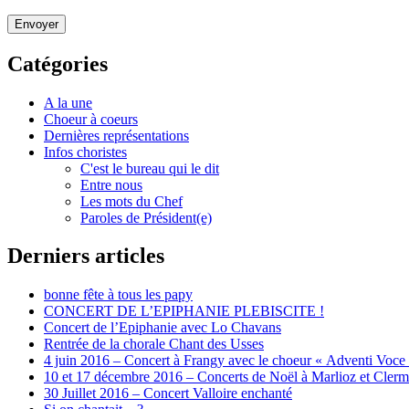
Envoyer
Catégories
A la une
Choeur à coeurs
Dernières représentations
Infos choristes
C'est le bureau qui le dit
Entre nous
Les mots du Chef
Paroles de Président(e)
Derniers articles
bonne fête à tous les papy
CONCERT DE L’EPIPHANIE PLEBISCITE !
Concert de l’Epiphanie avec Lo Chavans
Rentrée de la chorale Chant des Usses
4 juin 2016 – Concert à Frangy avec le choeur « Adventi Voce
10 et 17 décembre 2016 – Concerts de Noël à Marlioz et Cler
30 Juillet 2016 – Concert Valloire enchanté