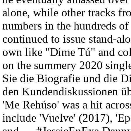
alone, while other tracks f
numbers in the hundreds of
continued to issue stand-alo
own like "Dime Tú" and coll
on the summery 2020 singl
Sie die Biografie und die D
den Kundendiskussionen üb
'Me Rehúso' was a hit acros
include 'Vuelve' (2017), 'E
and … #JessieEnExa Danny 