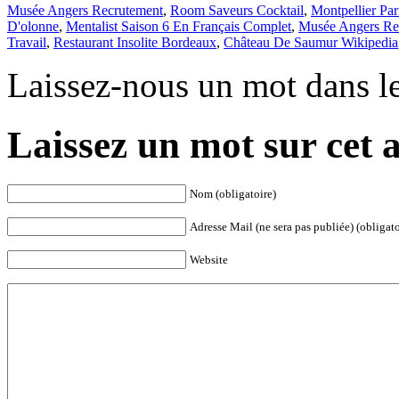
Musée Angers Recrutement
,
Room Saveurs Cocktail
,
Montpellier Par
D'olonne
,
Mentalist Saison 6 En Français Complet
,
Musée Angers Re
Travail
,
Restaurant Insolite Bordeaux
,
Château De Saumur Wikipedia
Laissez-nous un mot dans l
Laissez un mot sur cet a
Nom (obligatoire)
Adresse Mail (ne sera pas publiée) (obligato
Website