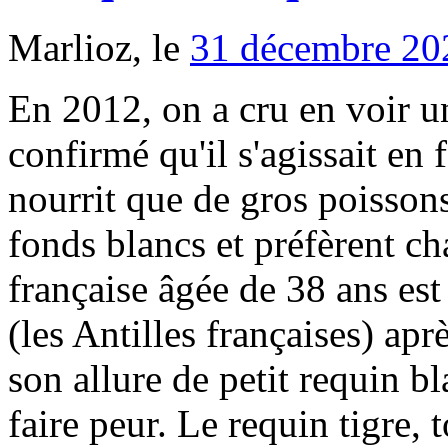
Marlioz, le
31 décembre 20
En 2012, on a cru en voir un sur nos côtes mais la dentition a confirmé qu'il s'agissait en fait d'un requin Mako qui ne se nourrit que de gros poissons". Ils sont trop gros pour les fonds blancs et préfèrent chasser au large. Une touriste française âgée de 38 ans est morte ce jeudi à Saint-Martin (les Antilles françaises) après être allée nager en mer. Avec son allure de petit requin blanc, le requin-taupe a de quoi faire peur. Le requin tigre, tout aussi agressif que le grand blanc, a attaqué un premier surfeur en mordant sa planche puis ses jambes. Mobile Reporter / Le bilan provisoire fait état de 6 victimes dont 4 surfeurs. Partage cette news ou crée en une à ta sauce!! La dernière attaque recensée sur lâîle remontait à 1995. En effet, il mesure jusquâà 6 mètres de long, possède 300 dents et est le seul requin à pouvoir sortir sa tête de lâeau pour observer ce quâil se passe dans son environnement. Mes Nouvelles. Actualite.co est un site de divertissement, des blagues sont créées par les utilisateurs. Act: 11.12.2020 14:49 Tamedia, PrÃ©visions pour les trois prochains jours, Une statue de Lincoln et dâun esclave retirÃ©e, Les dirigeants de l'UE ont signÃ© l'accord post-Brexit, Un magnat des jeux vidÃ©o meurt empoisonnÃ©, Â«Pourquoi attendre le 2?Â» pour le couvre-feu Ã 18h, ImpliquÃ©s dans la mort de Breonna, ils seront licenciÃ©s, Un soldat tuÃ© lors dâune frappe israÃ©lienne, Jusqu'Ã 3 ans de prison pour les militants en fuite, Et maintenant, Trump s'attaque Ã son propre camp, PrÃ©sident de retour aprÃ¨s deux mois dâabsence, Ãvacuations avant l'arrivÃ©e d'une tempÃªte, Le fils d'Harry et Meghan aÂ dÃ©jÃ l'accent amÃ©ricain, EnquÃªte ouverte pour Â«fraudesÂ» contre Navalny, EnvoyÃ© en prison parce qu'un logiciel s'est trompÃ©, Le FBI s'interroge aprÃ¨s leÂ drame de Beyrouth, DÃ©couvrez notre rubrique concours et jeux et participez en envoyant le mot-clef du concours que vous dÃ©sirez par SMS au, Â«La balle est passÃ©e Ã 11 cm de ma tÃªteÂ», Une petite virÃ©e vodka-â​tabac au Luxembourg, Trois soldats franÃ§ais tuÃ©s en opÃ©ration au Mali, Des quartiers sont noyÃ©s d'ordures Ã Marseille. La police a été appelée à Cable Beach, un lieu touristique populaire sur la côte australienne de lâocéan Indien, vers 8 h 40, heure locale, dimanche. Les ailerons, utilisés dans le potage aux ailerons de requin, plat traditionnel asiatique, représentent un des produits de la pêche les plus précieux au monde. La mort dâun surfeur amateur mardi à Hawaï après une attaque de requin en marge dâune étape de la World Surf League (WSL) a choqué le monde du sport. Une rare attaque de requin a été filmée depuis un sous-marin à plus de 500 mètres sous l'eau. Styliste visionnaire et pionnier du prÃªt-Ã -porter, Pierre Cardin avait 98Â ans. Alertés par les cris, d'autres surfeurs l'ont secouru, s'exposant à un danger de mort certain. anonyme. Les attaques de requins sont plutÃ´t rares Ã Saint-Martin, selon la brigade de gendarmerie dâEspÃ©rance, chargÃ©e de lâenquÃªte. Une femme Ã¢gÃ©e de 39 ans est dÃ©cÃ©dÃ©e des suites de ses blessures, jeudi, aprÃ¨s avoir Ã©tÃ© attaquÃ©e par un requin dans la partie franÃ§aise de lâÃ®le de Saint-Martin (CaraÃ¯bes), a appris lâAFP, vendredi, auprÃ¨s des autoritÃ©s locales. La prÃ©fecture a aussitÃ´t interdit la baignade et les loisirs nautiques nÃ©cessitant une mise Ã lâeau (surf, kitesurf, planche Ã voile, ski, jet ski) sur lâensemble des plages du territoire pour 48 heures. Cet après midi, alors que la plage de Biarritz offrait des vagues idéales pour les surfeurs, un requin tigre a fait un carnage parmi les baigneurs. RSS / LINFO.RE â créé le 12.12.2020 à 12h11 â mis à jour le 13.12.2020 à 12h13- La rédaction Suivez en direct toute l'actualité 'Attaques de requins' : vivez l'info en live, en images et en vidéos. Bilan. Le bilan provisoire fait état de 6 victimes dont 4 surfeurs. Le prix des ailerons de requin a atteint plus de 700 dollars US le kilo en 2011, selon l'Agence américaine d'observation océanique et atmosphérique (NOAA). Â«Lâune des personnes venue pour tenter de la secourir a vu un requin Ã proximitÃ©Â», a-t-il ajoutÃ©. Attaque de requin sur l'île de Saint-Martin : une femme tuée Pixabay Faits divers , France - Monde Publié le 11/12/2020 à 10:56 Mes Nouvelles. Tageblatt Online / DÃ©claration de confidentialitÃ©, L'essentiel Online en allemand / Jeux & Concours. (photo: AFP), AttaquÃ© par un requin, il nage jusqu'Ã la plage, Un requin de 4Â mÃ¨tr