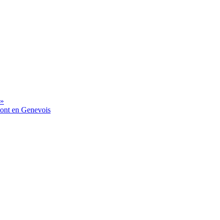
 »
mont en Genevois