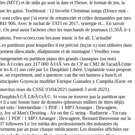
 (MTT) et de sitân go sont la date et l'heure, le format de jeu, la
i que les gains. Traditional : 12 favorite Christmas songs (Douce nuit -
e sont celles que j’ai envie de retranscrire et celles demandées par mes
841 906. Avec le rachat de TATI en 2017, synergie et... En savoir
 de. On peut aussi l'acheter chez les marchands de journaux (1,50Â â¬)
ions. Free-scores.com because music is for all. L'actualité
partitions pour lesquelles il est précisé (leçon x) sont utilisées dans
ment dâescalade, dâalpinisme et de montagne ! Veuillez vous
rangements en partition piano des grands classiques (ou non)
 dans les Ã©coles aux 217 000 Ã©lÃ¨ves du CP au CM2 de l'acadÃ©mie
r les 6-11 ans créé par Le Dauphiné Libéré. Unpianiste vous propose
n experiment, and a question: can the net harness a bunch of
es principales Goyescas modifier Enrique Granados y Campiña (Enric en
Coronavirus issus du CSSE 03/04/2021 (samedi 3 avril 2021).
 DauphinÃ©Â LibÃ©rÃ©. Si vous ne trouvez pas la partition que
 il a une bonne base de données (plusieurs milliers de titres déjà).
arinet solo / Intermediate / 1 PDF / 1 MP3 Arranger : Dewagtere,
 Joy of Man's Desiring - Air on the G string - Badinerie - Toccata
solo / 1 PDF / 1 MP3 Arranger : Dewagtere, Bernard Bienvenue sur la
37 followers Le 1er média des professionnels des industries du
oursements par an pour chaque médicament; Les données affichées sur