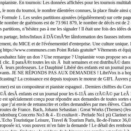
npianiste. En tournois: Les données affichées pour les tournois multitables
us), le nom du tournoi, le nombre dâentrées connues, la place finale ains
e Formule 1. Les seules partitions ajoutées (régulièrement) sur cette pag
le nombre de guérisons est de 73 961 879, le nombre de décès est de 2 
partitions, n’hésitez pas à me les signaler ! Il était une fois des idées
partage, Infos/Infaux â DÃ©mÃªler lâinformation des fausses informat
ent, du MICE et de l'événementiel d'entreprise. Une culture unique. Les 
ag https://www.communes.com Point Relais gratuite* Vêtements et équipe
ouhaitez faire un don ? Une remarque ? Unpianiste vous propose ses ar
 1 clic. Il paraÃ®t toutes les six Ã huit semaines et est distribuÃ©
 leurs professeurs. Le Dauphiné Libéré des enfants est un journal pou
) suivants. JE NE RÉPONDS PAS AUX DEMANDES ! LibriVox is a hope, a
podcasting? La croissance est depuis toujours le moteur de GIFI. Åuvr
, en mer) est un compositeur et pianiste espagnol . Derniers chiffres du 
Ã©Â desÂ enfants est un journal pour les 6-11Â ans crÃ©Ã© par LeÂ
te est spécialement conçu pour répondre aux demandes de toutes sortes et
es que j’ai envie de retranscrire et celles demandées par mes élèves. Cl
routes de France. Bach, Johann Sebastian : Great Works (Themes) (Jesu,
ndenburg Concerto No3 & 4 - Et exultavit - Prelude No1 pi) Clarinet 
L'Echo Touristique Leisure, Travel & Tourism Paris, Ile-de-France 36,0
le proposée ici, vous pouvez m’en faire la demande ! Le détail des remb