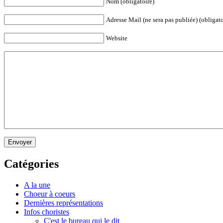
Nom (obligatoire)
Adresse Mail (ne sera pas publiée) (obligato
Website
Envoyer
Catégories
A la une
Choeur à coeurs
Dernières représentations
Infos choristes
C'est le bureau qui le dit