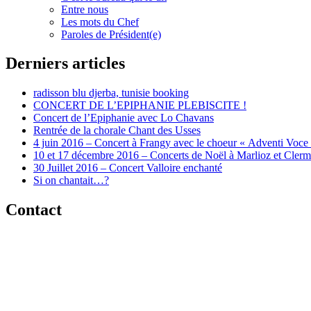
Entre nous
Les mots du Chef
Paroles de Président(e)
Derniers articles
radisson blu djerba, tunisie booking
CONCERT DE L’EPIPHANIE PLEBISCITE !
Concert de l’Epiphanie avec Lo Chavans
Rentrée de la chorale Chant des Usses
4 juin 2016 – Concert à Frangy avec le choeur « Adventi Voce
10 et 17 décembre 2016 – Concerts de Noël à Marlioz et Cler
30 Juillet 2016 – Concert Valloire enchanté
Si on chantait…?
Contact