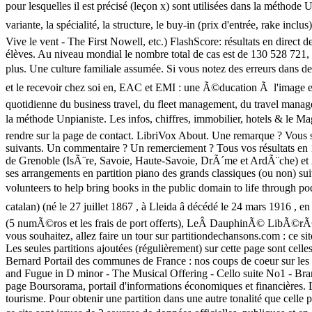
pour lesquelles il est précisé (leçon x) sont utilisées dans la méthode U
variante, la spécialité, la structure, le buy-in (prix d'entrée, rake incl
Vive le vent - The First Nowell, etc.) FlashScore: résultats en direct d
élèves. Au niveau mondial le nombre total de cas est de 130 528 721, 
plus. Une culture familiale assumée. Si vous notez des erreurs dans des 
et le recevoir chez soi en, EAC et EMI : une Ã©ducation Ã l'image en 
quotidienne du business travel, du fleet management, du travel managem
la méthode Unpianiste. Les infos, chiffres, immobilier, hotels & le M
rendre sur la page de contact. LibriVox About. Une remarque ? Vous s
suivants. Un commentaire ? Un remerciement ? Tous vos résultats en
de Grenoble (IsÃ¨re, Savoie, Haute-Savoie, DrÃ´me et ArdÃ¨che) et Ã
ses arrangements en partition piano des grands classiques (ou non
volunteers to help bring books in the public domain to life through 
catalan) (né le 27 juillet 1867 , à Lleida â décédé le 24 mars 1916 
(5 numÃ©ros et les frais de port offerts), LeÂ DauphinÃ© LibÃ©r
vous souhaitez, allez faire un tour sur partitiondechansons.com : ce si
Les seules partitions ajoutées (régulièrement) sur cette page sont cell
Bernard Portail des communes de France : nos coups de coeur sur les 
and Fugue in D minor - The Musical Offering - Cello suite No1 - Bra
page Boursorama, portail d'informations économiques et financières. 
tourisme. Pour obtenir une partition dans une autre tonalité que cel