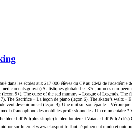
king
 distribué dans les écoles aux 217 000 élèves du CP au CM2 de l'académie
2 : medicaments.gouv.fr) Statistiques globale Les 37e journées européen
ier (leçon 5+), The curse of the sad mummy – League of Legends, The fi
7), The Sacrifice – La leçon de piano (leçon 6), The skater’s waltz – 
monde veut devenir un cat (leçon 9), Une nuit sur son épaule – Véroniqu
 média francophone des mobilités professionnelles. Un commentaire ? Vous
ube bleu: Pdf Pdf(plus simple) le bleu lumière â Vaïana: Pdf Pdf(2 clés)
Outdoor sur Internet www.ekosport.fr Tout l'équipement rando et outdoor