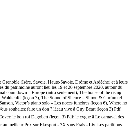
 de Grenoble (Isère, Savoie, Haute-Savoie, Drôme et Ardèche) et à leurs
nes du patrimoine auront lieu les 19 et 20 septembre 2020, autour du
nal countdown – Europe (intro seulement), The house of the rising
E. Waldteufel (leçon 3), The Sound of Silence – Simon & Garfunkel
e Sanson, Victor’s piano solo – Les noces funèbres (leçon 6), Where no
 souhaitez faire un don ? lâeau vive â Guy Béart (leçon 3) Pdf
 Cover: le bon roi Dagobert (leçon 3) Pdf: le cygne â Le carnaval des
 au meilleur Prix sur Ekosport - 3X sans Frais - Liv. Les partitions