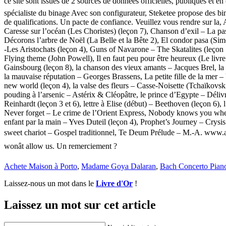
ce site sont issues de 2 sources de données officielles, publiques et en
spécialiste du binage Avec son configurateur, Steketee propose des bine
de qualifications. Un pacte de confiance. Veuillez vous rendre sur la
Caresse sur l’océan (Les Choristes) (leçon 7), Chanson d’exil – La pa
Décorons l’arbre de Noël (La Belle et la Bête 2), El condor pasa (Si
-Les Aristochats (leçon 4), Guns of Navarone – The Skatalites (leço
Flying theme (John Powell), Il en faut peu pour être heureux (Le livre
Gainsbourg (leçon 8), la chanson des vieux amants – Jacques Brel, la
la mauvaise réputation – Georges Brassens, La petite fille de la mer –
new world (leçon 4), la valse des fleurs – Casse-Noisette (Tchaïkovski)
pouding à l’arsenic – Astérix & Cléopâtre, le prince d’Egypte – Déliv
Reinhardt (leçon 3 et 6), lettre à Elise (début) – Beethoven (leçon 6)
Never forget – Le crime de l’Orient Express, Nobody knows you whe
enfant par la main – Yves Duteil (leçon 4), Prophet’s Journey – Cry
sweet chariot – Gospel traditionnel, Te Deum Prélude – M.-A. www.alp
wonât allow us. Un remerciement ?
Achete Maison à Porto
,
Madame Goya Dalaran
,
Bach Concerto Pian
Laissez-nous un mot dans le
Livre d'Or
!
Laissez un mot sur cet article