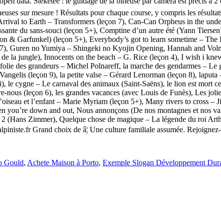
 open data. Steketee : le guidage de la bineuse par caméra est précis à 2
uses sur mesure ! Résultats pour chaque course, y compris les résultats 
, Arrival to Earth – Transformers (leçon 7), Can-Can Orpheus in the unde
ssante du sans-souci (leçon 5+), Comptine d’un autre été (Yann Tiersen
mon & Garfunkel) (leçon 5+), Everybody’s got to learn sometime – The 
n 7), Guren no Yumiya – Shingeki no Kyojin Opening, Hannah and Volme
 de la jungle), Innocents on the beach – G. Rice (leçon 4), I wish i kne
 folie des grandeurs – Michel Polnareff, la marche des gendarmes – Le g
 Vangelis (leçon 9), la petite valse – Gérard Lenorman (leçon 8), laputa
, le cygne – Le carnaval des animaux (Saint-Saëns), le lion est mort ce s
re-nous (leçon 6), les grandes vacances (avec Louis de Funès), Les jolie
, l’oiseau et l’enfant – Marie Myriam (leçon 5+), Many rivers to cross – 
n you’re down and out, Nous annonçons (De nos montagnes et nos vall
sis 2 (Hans Zimmer), Quelque chose de magique – La légende du roi Art
iniste.fr Grand choix de â¦ Une culture familiale assumée. Rejoignez-
o Gould
,
Achete Maison à Porto
,
Exemple Slogan Développement Dur