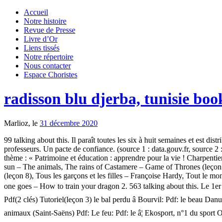
Accueil
Notre histoire
Revue de Presse
Livre d’Or
Liens tissés
Notre répertoire
Nous contacter
Espace Choristes
radisson blu djerba, tunisie boo
Marlioz, le
31 décembre 2020
99 talking about this. Il paraît toutes les six à huit semaines et est
professeurs. Un pacte de confiance. (source 1 : data.gouv.fr, source 
thème : « Patrimoine et éducation : apprendre pour la vie ! Charpent
sun – The animals, The rains of Castamere – Game of Thrones (leçon 
(leçon 8), Tous les garçons et les filles – Françoise Hardy, Tout le 
one goes – How to train your dragon 2. 563 talking about this. Le 1er
Pdf(2 clés) Tutoriel(leçon 3) le bal perdu â Bourvil: Pdf: le beau Dan
animaux (Saint-Saëns) Pdf: Le feu: Pdf: le â¦ Ekosport, n°1 du sport 