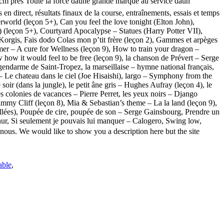
 cm près Toute la force dâune grande marque au service dâun
en direct, résultats finaux de la course, entraînements, essais et temps
rworld (leçon 5+), Can you feel the love tonight (Elton John),
) (leçon 5+), Courtyard Apocalypse – Statues (Harry Potter VII),
Korgis, Fais dodo Colas mon p’tit frère (leçon 2), Gammes et arpèges
r – A cure for Wellness (leçon 9), How to train your dragon –
w how it would feel to be free (leçon 9), la chanson de Prévert – Serge
endarme de Saint-Tropez, la marseillaise – hymne national français,
 – Le chateau dans le ciel (Joe Hisaishi), largo – Symphony from the
oir (dans la jungle), le petit âne gris – Hughes Aufray (leçon 4), le
s colonies de vacances – Pierre Perret, les yeux noirs – Django
Jimmy Cliff (leçon 8), Mia & Sebastian’s theme – La la land (leçon 9),
ées), Poupée de cire, poupée de son – Serge Gainsbourg, Prendre un
hur, Si seulement je pouvais lui manquer – Calogero, Swing low,
nous. We would like to show you a description here but the site
able
,