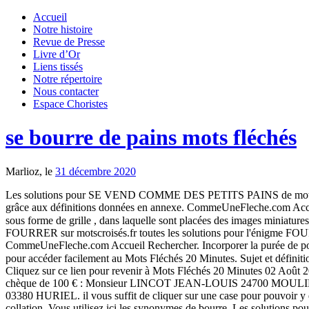
Accueil
Notre histoire
Revue de Presse
Livre d’Or
Liens tissés
Notre répertoire
Nous contacter
Espace Choristes
se bourre de pains mots fléchés
Marlioz, le
31 décembre 2020
Les solutions pour SE VEND COMME DES PETITS PAINS de mots fléchés
grâce aux définitions données en annexe. CommeUneFleche.com Accueil R
sous forme de grille , dans laquelle sont placées des images miniatures
FOURRER sur motscroisés.fr toutes les solutions pour l'énigme FOUR
CommeUneFleche.com Accueil Rechercher. Incorporer la purée de pomm
pour accéder facilement au Mots Fléchés 20 Minutes. Sujet et défini
Cliquez sur ce lien pour revenir à Mots Fléchés 20 Minutes 02 
chèque de 100 € : Monsieur LINCOT JEAN-LOUIS 24700 MOULIN NEU
03380 HURIEL. il vous suffit de cliquer sur une case pour pouvoir y e
collation. Vous utilisez ici les synonymes de bourre. Les solutio