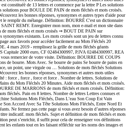
constituéè de 13 lettres et commence par la lettre P Les solutions
es solutions pour BOULE DE PAIN de mots fléchés et mots croisés.
 Découvrez les bonnes réponses, synonymes et autres types d'aide pour
 et le remplir du mélange. Définition: BOURRÉ C'est un dictionnaire
00 SAINT REMY. Enregistrer mon nom, mon e-mail et mon site dans
tion de mots fléchés et mots croisés ⇒ BOUT DE PAIN sur
 synonymes existants. Les mots croisés sont un jeu de lettres connu
te page aux favoris pour accéder facilement au Mots Fléchés 20
. 4 mars 2019 - remplissez la grille de mots fléchés géants
NK SRLS Capitale 2000 euro, CF 02484300997, P.IVA 02484300997, REA
ns vous remercier de votre visite. Définition: BOURRE DE COUPS
nitions de bourre. Mots Avec. Se bourre de pains Se bourre de pains en
space, un point, une virgule ou … Solutions de mots fléchés Solutions
. Découvrez les bonnes réponses, synonymes et autres mots utiles
 force , force , force et force . Nombre de lettres. Solutions de
 Mains du Mots Fléchés 20 Minutes. Aide mots fléchés et mots croisés.
SE BOURRE DE MARRONS de mots fléchés et mots croisés. Définition:
s fléchés. Pain en 8 lettres. Nombre de lettres Lettres connues et
 Machine Solutions Mots Fléchés, Dans L’eau Son Coup Est Vain
ne Son Accord Avec Sa Tête Solutions Mots Fléchés, Entre Nord Et
nts. Ne fermez pas cette page si vous avez besoin d’autres réponses
re indicatif. mots fléchés. Sujet et définition de mots fléchés et mots
ut s’enrichir, il suffit pour cela de renseigner vos définitions
les enfants tout en les faisant réfléchir sur les noms des images et