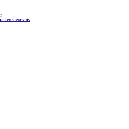
 »
mont en Genevois