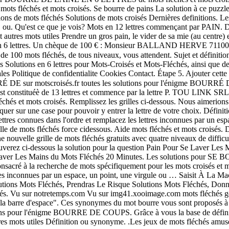
hés et mots croisés. Se bourre de pains La solution à ce puzzle est 
 de mots fléchés Solutions de mots croisés Dernières definitions. L
rre, ou. Qu'est ce que je vois? Mots en 12 lettres commençant par PAIN.
utres mots utiles Prendre un gros pain, le vider de sa mie (au centre)
soie en 6 lettres. Un chèque de 100 € : Monsieur BALLAND HERVE 711
de 100 mots fléchés, de tous niveaux, vous attendent. Sujet et défini
Solutions en 6 lettres pour Mots-Croisés et Mots-Fléchés, ainsi que des
ales Politique de confidentialite Cookies Contact. Étape 5. Ajouter cet
RÉ DE sur motscroisés.fr toutes les solutions pour l'énigme BOURRÉ DE
zle est constituéè de 13 lettres et commence par la lettre P. TOU LI
s et mots croisés. Remplissez les grilles ci-dessous. Nous aimerio
cliquer sur une case pour pouvoir y entrer la lettre de votre choix. Défi
lettres connues dans l'ordre et remplacez les lettres inconnues par un e
ille de mots fléchés force cidessous. Aide mots fléchés et mots croisés
elle grille de mots fléchés gratuits avec quatre niveaux de difficulté :
ouverez ci-dessous la solution pour la question Pain Pour Se Laver Les
Se Laver Les Mains du Mots Fléchés 20 Minutes. Les solutions pour 
sacré à la recherche de mots spécifiquement pour les mots croisés et mot
ettres inconnues par un espace, un point, une virgule ou … Saisit À La
utions Mots Fléchés, Prendras Le Risque Solutions Mots Fléchés, Don
és. Vu sur notretemps.com Vu sur img41.xooimage.com mots fléchés géa
la barre d'espace". Ces synonymes du mot bourre vous sont proposés à tit
pour l'énigme BOURRE DE COUPS. Grâce à vous la base de définition pe
s mots utiles Définition ou synonyme. .Les jeux de mots fléchés amusent 