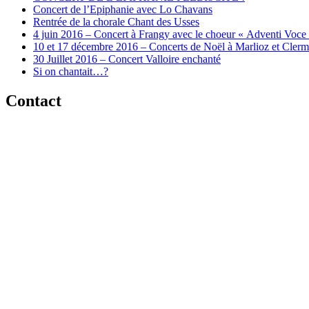
Concert de l’Epiphanie avec Lo Chavans
Rentrée de la chorale Chant des Usses
4 juin 2016 – Concert à Frangy avec le choeur « Adventi Voce
10 et 17 décembre 2016 – Concerts de Noël à Marlioz et Cler
30 Juillet 2016 – Concert Valloire enchanté
Si on chantait…?
Contact