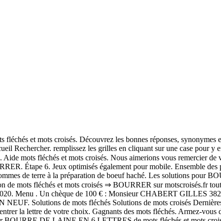
 et mots croisés. Découvrez les bonnes réponses, synonymes et autre
echercher. remplissez les grilles en cliquant sur une case pour y entr
. Aide mots fléchés et mots croisés. Nous aimerions vous remercier de vo
RER. Étape 6. Jeux optimisés également pour mobile. Ensemble des poi
es de terre à la préparation de boeuf haché. Les solutions pour BOUR
tion de mots fléchés et mots croisés ⇒ BOURRER sur motscroisés.fr tou
Août 2020. Menu . Un chèque de 100 € : Monsieur CHABERT GILLES 3
F. Solutions de mots fléchés Solutions de mots croisés Dernièr
ntrer la lettre de votre choix. Gagnants des mots fléchés. Armez-vous d
ns pour BOURRE DE LAINE EN 6 LETTRES de mots fléchés et mots croisé