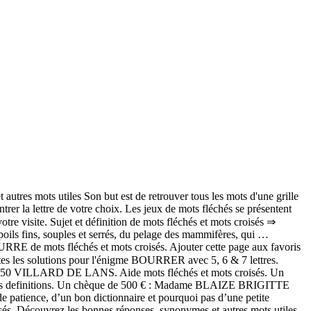
s mots utiles Son but est de retrouver tous les mots d'une grille
er la lettre de votre choix. Les jeux de mots fléchés se présentent
tre visite. Sujet et définition de mots fléchés et mots croisés ⇒
ls fins, souples et serrés, du pelage des mammifères, qui …
RE de mots fléchés et mots croisés. Ajouter cette page aux favoris
tes les solutions pour l'énigme BOURRER avec 5, 6 & 7 lettres.
8250 VILLARD DE LANS. Aide mots fléchés et mots croisés. Un
es definitions. Un chèque de 500 € : Madame BLAIZE BRIGITTE
e patience, d’un bon dictionnaire et pourquoi pas d’une petite
s. Découvrez les bonnes réponses, synonymes et autres mots utiles