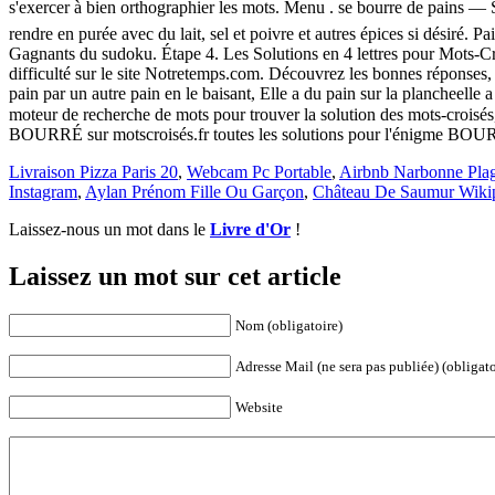
s'exercer à bien orthographier les mots. Menu . se bourre de pains — 
rendre en purée avec du lait, sel et poivre et autres épices si désiré.
Gagnants du sudoku. Étape 4. Les Solutions en 4 lettres pour Mots-Cr
difficulté sur le site Notretemps.com. Découvrez les bonnes réponses,
pain par un autre pain en le baisant, Elle a du pain sur la plancheelle 
moteur de recherche de mots pour trouver la solution des mots-croisés
BOURRÉ sur motscroisés.fr toutes les solutions pour l'énigme BO
Livraison Pizza Paris 20
,
Webcam Pc Portable
,
Airbnb Narbonne Pla
Instagram
,
Aylan Prénom Fille Ou Garçon
,
Château De Saumur Wiki
Laissez-nous un mot dans le
Livre d'Or
!
Laissez un mot sur cet article
Nom (obligatoire)
Adresse Mail (ne sera pas publiée) (obligato
Website