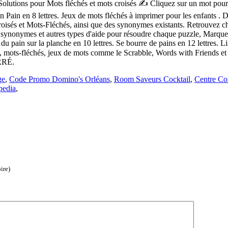
Solutions pour Mots fléchés et mots croisés ✍ Cliquez sur un mot pour d
 Pain Pain en 8 lettres. Jeux de mots fléchés à imprimer pour les enfants
oisés et Mots-Fléchés, ainsi que des synonymes existants. Retrouvez c
 synonymes et autres types d'aide pour résoudre chaque puzzle, Marque f
a du pain sur la planche en 10 lettres. Se bourre de pains en 12 lettres. 
, mots-fléchés, jeux de mots comme le Scrabble, Words with Friends et bi
URRÉ.
ge
,
Code Promo Domino's Orléans
,
Room Saveurs Cocktail
,
Centre Co
pedia
,
ire)