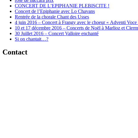
rose de baccara prix
CONCERT DE L’EPIPHANIE PLEBISCITE !
Concert de l’Epiphanie avec Lo Chavans
Rentrée de la chorale Chant des Usses
4 juin 2016 – Concert à Frangy avec le choeur « Adventi Voce
10 et 17 décembre 2016 – Concerts de Noël à Marlioz et Cler
30 Juillet 2016 – Concert Valloire enchanté
Si on chantait…?
Contact