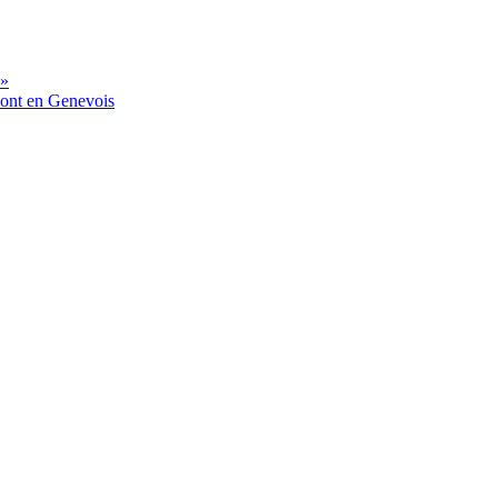
 »
mont en Genevois