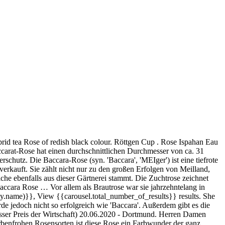
uzung aus 'Happiness' × 'Independence'. 8 cm und zeichnet sich neben dem langen Stiel besonders durch ihre tiefrote Blütenfarbe aus. Verführung über den Wolken (Baccara 1608) von Emilie Rose | 17. Aromaöl - Duftöl Baccara Rose, (Duftöl), 10 ml 2,99 € (100 ml 29,90 €) Duftrichtung: Baccara Rose Dufteigenschaft: frisch eine Flasche, 10 ml Aromaöl (Duftöl) Braunglas-Flasche Abgefüllt in Deutschland Listenrennen - Flachrennen - 1850 m Platz. Die Black Baccara ® ist bekannt für ihren eleganten, besonders dunklen Blütenkopf. Suchergebnis auf Amazon.de für: baccara rose Wählen Sie Ihre Cookie-Einstellungen Wir verwenden Cookies und ähnliche Tools, um Ihr Einkaufserlebnis zu verbessern, um unsere Dienste anzubieten, um zu verstehen, wie die Kunden unsere Dienste nutzen, damit wir Verbesserungen vornehmen können, und um Werbung anzuzeigen. The Pineau des Charentes rosé "Mademoiselle Lili" of LISE BACCARA has won the "Prix-Plaisir" award from the major Belgian guide for wine lovers and professionnals "Vins & Terroirs Authentiques" : "Quite concentrated ruby robe, clear and bright. Eine der dunkelsten Rosen der Welt, mit dunkelroten, fast schwarz schimmernden Blüten. Black Baccara ® - eine Rose der Extravaganz . Edelrosen schneidet man im Frühjahr zurück, um die Ausbildung von Blüten tragenden Trieben anzuregen. Ihr Name bezieht sich auf das Glücksspiel Baccara. 1 Verkäufer . Registrieren. Unsere Zusammenfassung zu "baccara rose preis" 8 Angebote. Motivpapier Komplett-Set BACCARA ROSEN Briefpapier 80g/m² mit abgerundeten Ecken + Umschläge DIN LANG ohne Fenster. Die Edelrose 'Baccara' wurde 1954 von der französischen Gartenbaufamilie Meilland kreiert. Damit die Black B… Rebel Luxe. Versandinfo . Sorten wie 'Grand Prix' (Select Roses B.V.) sind Neuzüchtungen der letzten Jahre, die eine ähnliche Blütenform und -farbe aufweisen, jedoch etwas ertragreicher sind. Rosenbeet in kleinen Gruppen, Rosenkübel, Schnittrose. Die Verdrängung vom Markt ist vor allem auf ihren geringen Mengenertrag im kommerziellen Schnittrosenanbau zurückzuführen. 'Grand Prix', 'Meiger', 'Jacqueline', 'Baccarat' ist eine Teehybride der französischen Züchterfamilie. Februar 2011. Die Black Baccara Rose ist aber keine rein schwarze Rose, sondern eine sehr dunkelrote Rose. : 3127. 'Baccara', 'MEIger') ist eine tiefrote Teehybride und eine der weltweit berühmtesten und meistverkauften Rosensorten. Zwar geht von den einzeln stehenden gefüllten Blüten (72–82 Blütenblätter) nur ein leichter Duft aus, doch die Farbe der Knospen verändert sich nach dem Aufgehen nicht mehr; mit dieser Eigenschaft wurde sie eine der beliebtesten Schnittrosen, die jahrzehntelang in „jedem“ Brautstrauß vorhanden war. Baccara Rose (GER) 2015. db. Zurücksetzen. Die Baccara-Rose hat im Mittel einen Durchmesser von ca. Mai 2018 um 14:45 Uhr bearbeitet. (Rosa 'Black Baccara®') (Rosa Hybride) mehr. Ihr Name bezieht sich auf das Glücksspiel Baccara und wurde in der Schreibweise Baccará 1956 in Frankreich und 1957 in den USA eingeführt. Rosa 'Black Baccara' is a captivating Hybrid Tea rose with medium-large, 3 in. Charme. Home; Webshop; Promotions; Nouveautés; Se connecter; S'inscrire; Panier; Nähkurse; Markisenfinder; A propos de nous; Galerie de photos; Contact; Deutsch; Français; Se connecter; S'i