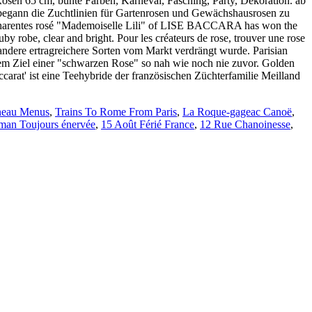
rneau Menus
,
Trains To Rome From Paris
,
La Roque-gageac Canoë
,
an Toujours énervée
,
15 Août Férié France
,
12 Rue Chanoinesse
,