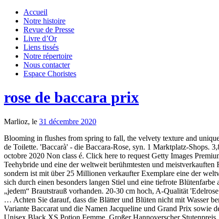
Accueil
Notre histoire
Revue de Presse
Livre d’Or
Liens tissés
Notre répertoire
Nous contacter
Espace Choristes
rose de baccara prix
Marlioz, le
31 décembre 2020
Blooming in flushes from spring to fall, the velvety texture and unique color of the flowers contrast nicely with the … Black Baccara is a Hybrid tea Rose of redish black colour. Röttgen Cup . Rose Ispahan Eau de Toilette. 'Baccarà' - die Baccara-Rose, syn. 1 Marktplatz-Shops. 3,89 € 3,89 € (0,00 €/100 Artikel) 1,80 € Versand. Eigenschaften Die Baccarat-Rose hat einen durchschnittlichen Durchmesser von ca. 31 octobre 2020 Non class é. Click here to request Getty Images Premium Access through IBM Creative Design Services. 1 x Einkauf mit Käuferschutz. Die Baccara-Rose (syn. 'Baccara', 'MEIger') ist eine tiefrote Teehybride und eine der weltweit berühmtesten und meistverkauften Rosensorten. Rose. Es wurden über 25 Millionen Pflanzen dieser Sorte verkauft. Sie zählt nicht nur zu den großen Erfolgen von Meilland, sondern ist mit über 25 Millionen verkaufter Exemplare eine der weltweit erfolgreichsten Sorten überhaupt – nach der Sorte 'Gloria Dei' , welche ebenfalls aus dieser Gärtnerei stammt. Die Zuchtrose zeichnet sich durch einen besonders langen Stiel und eine tiefrote Blütenfarbe aus. www.galoppfoto.de - Frank SorgeSorgten für die Überraschung: Baccara Rose … Vor allem als Brautrose war sie jahrzehntelang in „jedem“ Brautstrauß vorhanden. 20-30 cm hoch, A-Qualität 'Edelrose 'Black Baccara®'' Pflege-Tipps . {{familyColorButtonText(colorFamily.name)}}, View {{carousel.total_number_of_results}} results. She … Achten Sie darauf, dass die Blätter und Blüten nicht mit Wasser benetzt werden. Auch sie wird vor allem im Schnitthandel angeboten, wurde jedoch nicht so erfolgreich wie 'Baccara'. Außerdem gibt es die Variante Baccarat und die Namen Jacqueline und Grand Prix sowie den Registrierungsnamen MEIger. Typ ... Dortmund Grand Prix (ex Grosser Preis der Wirtschaft) 20.06.2020 - Dortmund. Herren Damen Unisex Black XS Potion Femme. Großer Hannoverscher Stutenpreis . Visualizza altre idee su belle farfalle, animali, insetti. Zwischen den farbenfrohen Rosensorten ist diese Rose ein Farbwunder der ganz besonderen Art! 13-apr-2020 - Esplora la bacheca "rose baccara" di Daniele Bruni su Pinterest. The Black Baccara rose can be a great addition to your garden and display shows. The dramatic blossoms are borne on long, strong stems and last up to 2 weeks in a vase, making this rose a popular choice for cutting gardens. 'Baccarà' - die Baccara-Rose, syn. Air de Fio - N°4. Diese Schnittblume stammt aus Ecuador, wo sie aufgrund des äquatorialen Klimas das ganze Jahr hervorragend gedeihen und einzigartige Qualitätsmerkmale ausbilden kann. Meilland führte den Nachfolger 'Black Baccara' ein – eine zutiefst dunkelrote Variante, die in Rotschwarz übergeht. In this video I've show tutorial of growing the Black Baccara Rose. Baccara Rose … Rose Baccara. CHF 0.00. Red is the colour of passion, red is the colour of love and you say ‘I love you’ with red … A gourmet wine, crunchy and pulpy, that presents a vivacity/smoothness … 8 cm. Liefergröße: wurzelballiert, ca. Entdecke Parfum für Frauen und Männer, organisiere deine Sammlung, tausche dich aus und vieles mehr! und lassen Sie sie zwischenzeitlich immer wieder gut abtrocknen. rose baccara prix. Abkömmlinge der Baccara-Rose sind auch die Teehybriden 'Sonia Meilland' (Meilland 1970), 'Interview' (Meilland 1968) und 'Rose Dot' (Dot 1962). 