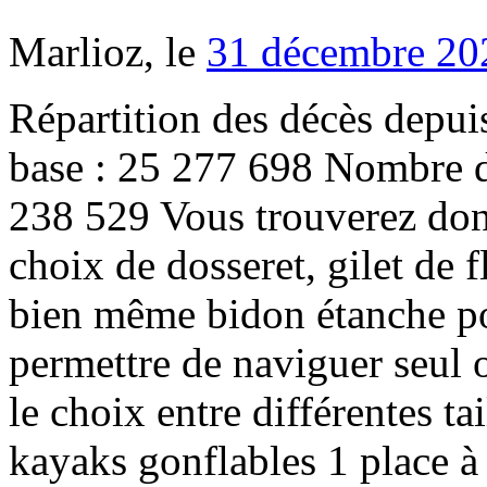
Marlioz, le
31 décembre 20
Répartition des décès depuis 1970. Nombre de décès dans la base : 25 277 698 Nombre de prénoms de décédés distincts : 238 529 Vous trouverez donc dans notre boutique un large choix de dosseret, gilet de flottaison, chariot de transport ou bien même bidon étanche pour votre kayak. Afin de vous permettre de naviguer seul ou à plusieurs, nous vous offrons le choix entre différentes tailles de kayak gonflable : les kayaks gonflables 1 place à partir de 79 € seulement, les kayaks gonflables 2 places à partir de 129 € et les kayaks gonflables 3 places à partir de 199 €. Fermer, Nautigames.com est édité par Nocika S.A.S. 10,796 were here. Si toutefois vous ne trouvez pas le produit qu’il vous faut n’hésitez pas à nous contacter par mail contact@nautigames.com. ORAO par Decathlon. Nautigames accepte les règlements par CB, Paypal et virement. En cliquant sur "OK", vous acceptez la Politique de confidentialité de Nautigames. Tous les produits en vente sur ce site sont en stock rÃ©el dans notre entrepÃ´t de 3000mÂ². N°1 des ventes de kayak gonflable grâce à son excellent rapport qualité-prix, le pack kayak Sevylor Colorado reste la référence en France. Les informations de stock sont indiquées dans chaque fiche article et la date estimative de livraison vous est indiquée dans votre panier. Une douzaine de migrants, dont un bébé, avaient pris place à bord de ce canot de fortune qui a, heureusement, chaviré à temps avant de quitter le port normand par gros temps. Découvrez ORAO KITEBOARDING, la marque de kitesurf de Decathlon. cliquez ici En poursuivant votre navigation sans modifier vos paramÃ¨tres, vous acceptez l'utilisation des cookies ou technologies similaires pour disposer de services et d'offres adaptÃ©s Ã vos centres d'intÃ©rÃªts ainsi que pour la sÃ©curisation des transactions sur notre site. cliquez ici Amateur de jouets et jeux aquatiques vous pourrez acheter ici des jeux de piscine, des bouÃ©es simples ou bouÃ©es tractÃ©es mais aussi des jeux pour la mer ou la plage : bateau pneumatique, cerf-volant ou trampoline... Que vous soyez Â« plage Â», Â« lac Â» ou Â« bassin nautique Â», vous trouverez chez Nautigames tout l'Ã©quipement pour vos loisirs aquatiques Ã commander en ligne que ce soit pour vous-mÃªme ou pour offrir. Nous sommes le partenaire privilÃ©giÃ© et le distributeur officiel des plus grandes marques. Enfin, la marque de kayak Gumotex monte en puissance depuis quelques années en France et devrait bientôt devenir l'une des nouvelles références du marché. AussitÃ´t commandÃ©, aussitÃ´t livrÃ©.Nous prÃ©parons les commandes en temps rÃ©el.Avec 4 dÃ©parts quotidiens, dont un spÃ©cial gros volumes,nous garantissons un dÃ©part le jour mÃªme et la livraison la plus rapide possible. R.C.S. DEMANDE 15$ : Gilet de flottaison pour chiot Excellente qualité et très facile à porter pour un petit chien / Exemple : Yorkshire Grandeur XXS Route 315 L'Ange-Gardien 3-4 minutes rond-point 309-315 Les informations de stock sont indiquÃ©es dans chaque fiche article et la date estimative de livraison vous est indiquÃ©e dans votre panier. Pour faciliter votre choix et vous assurer le meilleur prix, l’équipe Nautigames a fait le choix de vous proposer les meilleurs kayaks gonflables du marché. Pour plus d’informations, gérer ou modifier les paramètres, Gilets aide à la flottabilité, vêtements kayak large choix de combinaison pour le canoe. Découvrez les planches à voile, mât, wishbone et pack des meilleures marques, au meilleur prix. Vous avez la possibilité de composer vous-même votre pack en choisissant les accessoires que vous souhaitez ajouter à votre kayak. SituÃ©s Ã cÃ´tÃ© de Salon de Provence, nous vous accueillons tous les jours du lundi au vendredi dans notre show room situÃ© dans notre entrepÃ´t de 3000mÂ², Nautigames - 250 ch. Pour les plus petits budgets, la marque Intex propose des kayaks gonflables 1 place ou 2 places à partir de 99 € seulement, avec notamment le kayak gonflable Intex Challenger K1, l'un des canoës gonflables les plus vendus en France. Le 1er média francophone des mobilités professionnelles. Payer en 3 ou 4 fois simplement avec votre CB c’est facile et instantané. Utilisation des cookies Economisez avec notre option de livraison gratuite. Situés à côté de Salon de Provence, nous vous accueillons tous les jours du lundi au vendredi dans notre show room situé dans notre entrepôt de 3000m², Nautigames - 250 ch. CollectivitÃ©, Club, Ã©cole mairie, association ...Consultez nous, pour connaitre nos offres exclusives et nos mode de commande et moyen de paiement adaptÃ©. Un savoir-faire. Pour faci