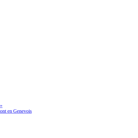
 »
mont en Genevois