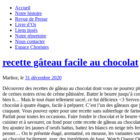
Accueil
Notre histoire
Revue de Presse
Livre d’Or
Liens tissés
Notre répertoire
Nous contacter
Espace Choristes
recette gâteau facile au chocolat
Marlioz, le
31 décembre 2020
Découvrez des recettes de gâteau au chocolat dont vous ne pourrez plus vous passer! Faire fondre le chocolat et le beurre séparément au micro-ondes. Cuisine: French. Traditionnellement il est fourré de confiture de cerises noires et/ou de crème pâtissière. Battre le beurre jusqu’à consistance crémeuse. Préchauffer le four à 180°C. Dans un saladier, cassez les oeufs, ajoutez le sucre et fouettez jusqu'à obtenir un mélange bien h… Mais le tout étant tellement sucré, ce fut délicieux <3 Servez-le en … Le gâteau au chocolat en vidéo. Tous droits réservés ©2020 Allrecipes.com, Inc. 3211 utilisateurs ont fait cette recette. Un gâteau au chocolat à quatre étages, facile à préparer. C’est l’un des gâteaux que je fais pour l’anniversaire de ma fille.. La recette par Cuisine Culinaire. Le coeur du gâteau restera plutôt fondant, tandis que le dessus sera craquant. Vous pouvez opter pour une recette sans subterfuge de farine, ecore plus facile, et obtenir un gâteau au chocolat ultra fondant (et assez dense). Portions: 8 personnes. La gourmandise au bout des doigts! Parfait pour toutes les occasions. Faire fondre le chocolat et le beurre séparément au micro-ondes. 4.4 / 5. sur 42 avis 45 min. Mélanger en incorporant 1/2 tasse (125 ml) de brisures de chocolat. Ultra-facile à cuisiner et à savourer, on fond pour cette recette de gâteau au chocolat, préparée avec 5 ingrédients à peine. Pour la mousse au chocolat : faites fondre le chocolat soit au micro-ondes, soit au bain-marie, hors du feu ajoutez les jaunes d’oeufs battus, battez les blancs en neige très ferme en ajoutant le sucre glace, mélangez délicatement le chocolat fondu et les blancs en neige. Le gâteau au chocolat, on en salive juste à y penser… On le présente étagé, aromatisé, en mousse, les variantes sont infinies et toutes aussi succulentes les unes que les autres! Le gâteau choco sans farine ni fécule ni amandes. Voici comment faire un gâteau au chocolat facilement, avec des ingrédients de base. Watch Queue Queue. Certains d'entre vous doivent déjà la connaître, ce gâteau est une bombe. Gâteau rond au chocolat et décoré avec de la noix de coco. Ajouter le cacao, le sucre à glacer, le lait et la vanille. Ce gâteau au chocolat et spéculoos sans cuisson est très facile et rapide à préparer. Son secret ? Le gâteau au chocolat est incontournable ! Descriptif de la recette. Je vous livre ma recette (jadis ultra-secrète :D) DU gâteau au chocolat nappé et moelleux, qui a toujours un succès fou auprès de ceux qui le dégustent.. Pour la préparation, choisissez une tablette de chocolat noir pâtissier. C’est une variante de la recette ci-dessus, dans laquelle je simplifie encore plus en incorporant les oeufs entiers. Le coeur du gâteau restera plutôt fondant, tandis que le dessus sera craquant. Temps total 1 h. Type de plat: Dessert. Ajouter un peu de sucre à glacer, si le tout semble trop humide. Dans un saladier, battre les œufs avec le sucre jusqu'à ce que le mélange mousse et blanchisse. Diviser également la pâte dans les deux moules. Verser dans un moule à gâteau de 9 pouces (22 centimètres). Mettre tous les ingrédients (sauf le chocolat), bien mélanger et mettre à fondre le chocolat en morceaux. Pour glacer le gâteau, vous pouvez utiliser une crème au beurre au chocolat, une ganache, une meringue ital