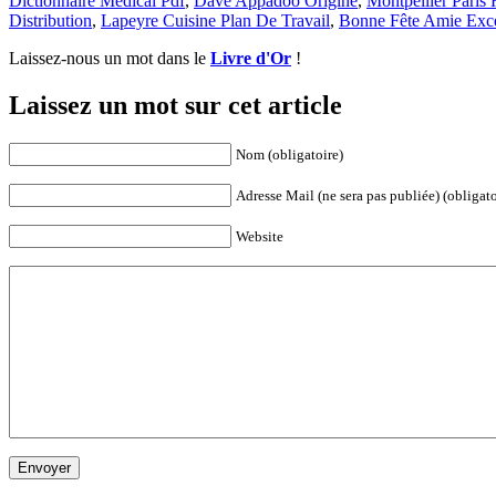
Dictionnaire Médical Pdf
,
Dave Appadoo Origine
,
Montpellier Paris
Distribution
,
Lapeyre Cuisine Plan De Travail
,
Bonne Fête Amie Exce
Laissez-nous un mot dans le
Livre d'Or
!
Laissez un mot sur cet article
Nom (obligatoire)
Adresse Mail (ne sera pas publiée) (obligato
Website
Envoyer