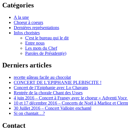
Catégories
A la une
Choeur à coeurs
Dernières représentations
Infos choristes
C'est le bureau qui le dit
Entre nous
Les mots du Chef
Paroles de Président(e)
Derniers articles
recette gâteau facile au chocolat
CONCERT DE L’EPIPHANIE PLEBISCITE !
Concert de l’Epiphanie avec Lo Chavans
Rentrée de la chorale Chant des Usses
4 juin 2016 – Concert à Frangy avec le choeur « Adventi Voce
10 et 17 décembre 2016 – Concerts de Noël à Marlioz et Cler
30 Juillet 2016 – Concert Valloire enchanté
Si on chantait…?
Contact