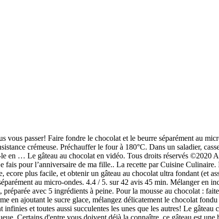
ienne ou ce glaçage ultra rapide. Astuces et conseils pour Gâteau au chocolat facile et rapide Découvrez la recette de gâteau au chocolat de Cyril Lignac . Faire fondre le chocolat et le beurre au bain marie. Gâteau au chocolat facile & rapide recette Magimix. Découvrez la meilleure recette du gâteau au chocolat fondant. Un classique incontournable ! Simple, riche et bon... A faire en version familiale ou individuelle. Papillotes de saumon à la fondue de poireaux au balsamique, Le guide pour choisir et cuisiner les coquilles saint-jacques, Gâteau au chocolat noir et pointe de miel, Gâteau au chocolat et spéculoos sans cuisson, Gâteau au chocolat et sa belle croûte craquante, Fondant au chocolat à déguster entre amis. https://gateaux-chocolat.fr/recette/gateau-au-chocolat-facile-au-thermomix … Les ingrédients pour 6/8 personnes. Les gourmands très pressés et les mamans débordées apprécieront : une recette de gâteau au chocolat facile, réalisée en deux temps, trois mouvements. Découvrez la recette de Gâteau au chocolat fondant inratable à faire en 25 minutes. Descriptif de la recette. Alors j'ai fini avec un glaçage contenant seulement 4 tasse de sucre à glacer. Je vous propose aujourd'hui la recette de délicieux 'GÂTEAU AU CHOCOLAT ET BISCUITS", un dessert léger et trés facile a préparer. Elles seront utilisées uniquement pour envoyer ce courriel. Si vous avez envie de préparer un savoureux gâteau fondant au chocolat sans matière grasse, d'une texture fondante, vous allez adorer cette recette. Je vous propose Une très belle recette de l'Opéra au chocolat , il s'agit d'un gâteau au chocolat trés délicieux et facile a préparer. ETAPE 2. Le mois de mars est important pour moi car samedi dernier, c’était l’anniversaire de mon papa, demain cela sera celui de l’amoureux, et mercredi prochain, ça sera à mon tour de prendre une année de plus… https://www.hervecuisine.com/recette/recette-gateau-royal-chocolat Glacer l’extérieur du gâteau. Le gâteau typique du Pays basque se fait gourmand avec cette garniture au chocolat. Recette gâteau facile au chocolat pour l'anniversaire de papa. Gâteau au Chocolat au Lait Concentré ... Accueil Ramadan Site Recette Gâteau Poires-Chocolat Ultra Facile. Une erreur s'est produite! Ultra-facile à cuisiner et à savourer, on fond pour cette recette de gâteau au chocolat, préparée avec 5 ingrédients à peine. C'est le gâteau classique des grands et des petits ! Étendre une mince couche de glaçage sur chaque morceau de gâteau. – 8 oeufs – 200 de chocolat NESTLÉ dessert au lait – 2 cuillères à soupe de cacao – 150 gr de beurre – 90 gr de farine – … Un délicieux gâteau au chocolat, sans beurre, mais tellement bon que vous ne voudrez plus en faire d’autres ! https://www.comment-economiser.fr/recette-pas-chere-gateau-au-chocolat.html Ce délicieux gâteau doit sa saveur intense et sa couleur appétissante au cacao Van Houten. Graisser et fariner 2 moules de 9 po (23 cm) de diamètre. Mélanger et verser dans un moule anti-adhérent. Délicieux gâteau au chocolat noir hyper moelleux avec une ganache toute simple. Pas à pas de la recette par ici : http://petitsbeguins.fr. ETAPE 2. Pour glacer le gâteau, vous pouvez utiliser une crème au beurre au chocolat, une ganache, une meringue italienne ou ce glaçage ultra rapide. Sauce, crêpes, plats mijotés : 8 recettes pour utiliser... Tellement pratiques à 