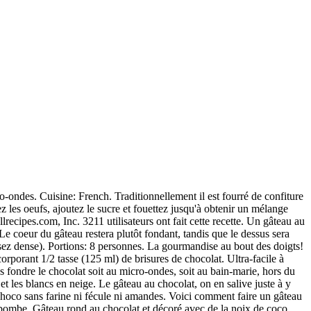
préparer à l'avance : nos meilleurs... Un gâteau au chocolat tout simple, rien n'est plus apprécié par petits et grands au moment du goûter. 7). La recette du gâteau au chocolat de Nina est facile à faire et tout aussi facile à retenir. 4.56 de 49 votes. Ou encore notre recette de nonette . Dans une casserole, cassez le chocolat en morceaux puis ajoutez le beurre coupé en morceaux également. - 4.56 de 49 votes. Temps de préparation 15 min. Un gâteau au chocolat tout simple, rien n'est plus apprécié par petits et grands au moment du goûter. Étape 5. www.lesfoodies.com/emma01/recette/gateau-au-chocolat-288704 Une recette que l'on doit à Pierre Hermé ! C'est quoi une petite tasse comparé à une tasse normale. Les adresses courriel que vous avez sélectionnées ne seront pas sauvegardées à nos dossiers. Sa texture moelleuse et étonnante va surprendre…. Idéale pour un anniversaire! Imprimer la recette. Mélanger et verser dans un moule anti-adhérent. Facile Dessert facile Gateau Chocolat Recette facile au chocolat Gâteau au chocolat Gateau facile Recette pain perdu Tarte citron meringue Pain sans gluten Gateau chocolat coco Crepe mille trou Gateau ananas coco Tarte pomme rhubarbe Verrine mascarpone Recettes … 27 août 2015, Trop archie délicieux <3 Par contre, pour le glaçage, quand il m'est venu le temps de le faire, j'ai manqué de sucre à glacer. Et voici ma recette de gâteau au chocolat en vidéo. 10 recettes de gâteaux faciles et rapides : moelleux au chocolat, gâteau facile aux pommes, crumbcake, gâteau arc-en-ciel facile, des recettes délicieuses et originales pour les gens pressés ! Stopmotion réalisé pour Elle & Electrolux. Mélanger le sucre, la farine, le cacao, le bicarbonate de soude, la poudre à pâte et le sel dans un grand bol. Pour le gâteau. Celui-là est très simple à faire, c'est LA recette basique à avoir sous la main…. SVP essayez de nouveau. qc.allrecipes.ca/recette/6903/g-teau-au-chocolat-facile.aspx Disperser les brisures de chocolat qui restent sur la pâte. ETAPE 3. Avec le magazine RICARDO, accédez à une foule de recettes et conseils, en plus de faire des découvertes gourmandes d’ici et d’ailleurs. A base d’huile, sans beurre. Une recette facile et rapide à réaliser, hyper gourmande et que les enfants adorent. Alors j'ai fini avec un glaçage contenant seulement 4 tasse de sucre à glacer. La recette du gâteau au chocolat de Nina est facile à faire et tout aussi facile à retenir. Il trouvera alors sa place au moment du dessert. Préchauffer le four à 210°C (th. Ce gâteau d’anniversaire au chocolat facile à faire est le préféré de mes enfants, même s’ils sont déjà grands. Non, la recette du Coeur Coulant est encore une autre recette que le Fondant au Chocolat ou le Moelleux au Chocolat. Sans plus tarder, voici la recette de ce gâteau au chocolat facile et très moelleux! 3 étapes, Il existe également des recettes de gâteaux au chocolat sans beurre, mais toujours moelleux, grâce à l'utilisation de compote ou de crème, en guise de matière grasse. Ultra-facile à cuisiner et à savourer, on fond pour cette recette de gâteau au chocolat, préparée avec 5 ingrédients à peine. C'est le gâteau classique des grands et des petits ! Mais le tout étant tellement sucré, ce fut délicieux <3. Ingrédients (5 personnes) : 200 g de cho