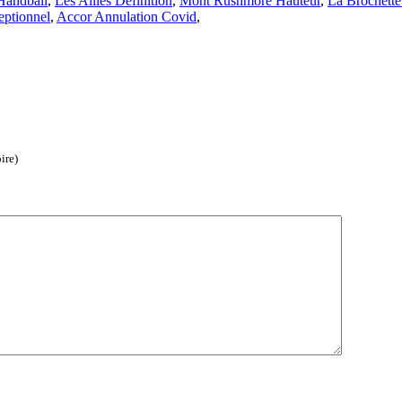
 Handball
,
Les Alliés Définition
,
Mont Rushmore Hauteur
,
La Brochett
ptionnel
,
Accor Annulation Covid
,
ire)