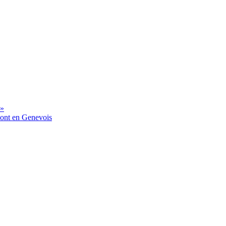
 »
mont en Genevois