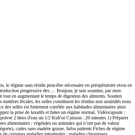
tilisé uniquement à des fins médicales. À vrai dire, il est conseillé pour les personnes devant passer une coloscopie ou encore ayant une maladie du colon. Âpres la prise de sang et le check-up cher le dermato elle a commencer a prendre le traitement mais au bout de 10 jour elle a beaucoup de sang dans les selles, aucune douleurs au ventre … Un résidu est une portion alimentaire n'ayant pas été digerée par l'intestin, non absorbable par l'organisme, il s'agit généralement des fibres alimentaires végétales, parfois animales. Le principe est en effet de diminuer les risques d’irritation de … REGIME SANS RESIDU CONSEILS GENERAUX. Il permet de contrôler la fréquence et le volume des selles tout en améliorant le processus de digestion. . Après la période d'un régime sans résidu strict il faut réintroduire séparément les fibres, les amidons et le lactose (lait). je recherche des recettes possibles pour améliorer mon ordinaire. Régime sans résidu: tout ce qu’il faut savoir sur ce type de régime, C’est un régime alimentaire sans fibres qui bannit certains aliments tels que le lait ou le jus de prune. Le régime sans résidus exclut les aliments contenant des composés qui ne sont pas totalement assimilables dans l’intestin grêle ("résidus") et qui parviennent jusqu’au côlon (gros intestin) en fin de digestion. Iléostomie : afin de mettre les intestins au repos juste après la pose de la stomie, par la suite, le régime sans résidu deviendra inutile. Le régime sans résidu est une prescription de courte durée, fréquente en gastro-entérologie avant une coloscopie. Ces produits contiennent des fibres qui provoquent l’augmentation de l’activité intestinale. Bonjour, Voila ont a ete chez le dermato pour ma copine qui a de l'acnee importante depuis quelques mois, bien entendu ont a essayer toute la panoplie de creme etc avant le traitement avec le roacutan. Diverticulose : Le régime sans résidu peut-être intéressant afin de diminuer les risques de diverticulite. Régime sans résidu large : limiter les résidus alimentaires (fibres). Le régime sans résidu est une diète aux finalités thérapeutiques et amaigrissantes. Coloscopie : avant une coloscopie, le régime sans résidu est nécessaire afin de vider le colon de toute matière et ainsi permettre l'exploration. Conseils généraux – manger lentement, si possible dans le calme, en veillant à bien ... sans pulpe (3 verres par jour) sauf les jus de pommes et de pruneaux. Le but est de supprimer les fruits et les légumes entiers. REGIME SANS RESIDUS Les résidus représentent la fraction alimentaire non digérée devant être éliminée par les selles. Egalement en cas d'épisiotomie afin d'éviter le risque d'infection et de troubles de défécation. Le but du régime sans résidus est d’améliorer la tolérance digestive en diminuant le débit fécal et éventuellement en limitant certains symptômes attribuables … Il est notamment indiqué pour ceux qui ont des intestins sensibles. Le régime sans résidus permet de baisser la fréquence et le volume des selles tout en prolongeant la durée de digestion, dans le but de diminuer les risques d’irritation de la muqueuse du colon. Le régime sans résidu est souvent conseillé pour les personnes devant subir une coloscopie ou ayant une maladie du colon. Le régime sans résidu ou régime sans fibres est f