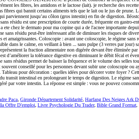
ndre Paca
,
Gironde Département Solidarité
,
Harfang Des Neiges Ark 
la Offre D'emploi
,
Livre Psychologie Du Trader
,
Bible Grand Format
,