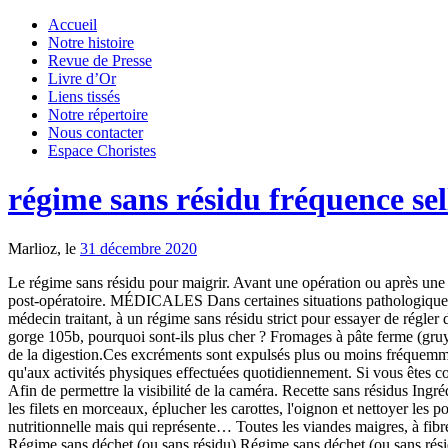
Accueil
Notre histoire
Revue de Presse
Livre d’Or
Liens tissés
Notre répertoire
Nous contacter
Espace Choristes
régime sans résidu fréquence sel
Marlioz, le
31 décembre 2020
Le régime sans résidu pour maigrir. Avant une opération ou après une opération : Si l'intervention chirurgicale concerne le colon ou les intestins, le régime sans résidu peut-être nécessaire en préopératoire et/ou en post-opératoire. MÉDICALES Dans certaines situations pathologiques, il faudra un régime sans résidu strict sur plusieurs jours, puis une réintroduction progressive des … Bonjour, je suis soumise, par mon médecin traitant, à un régime sans résidu strict pour essayer de régler des douleurs intestinales. Le but est de réduire leur quantité dans l'intestin tout en augmentant le temps de digestion des aliments. Soutien gorge 105b, pourquoi sont-ils plus cher ? Fromages à pâte ferme (gruyère, port salut, emmental, comté, cantal). Définition Également appelées matières fécales, les selles constituent les résidus non assimilés issus de la digestion.Ces excréments sont expulsés plus ou moins fréquemment, en fonction des individus, lors de la défécation.En effet, la fréquence des selles est fortement corrélée aux habitudes alimentaires ainsi qu'aux activités physiques effectuées quotidiennement. Si vous êtes constipés (sous morphiniques) et/ou prenez régulièrement des laxatifs, stoppez la prise de laxatifs et faites un régime normal. Vidéocapsule : Afin de permettre la visibilité de la caméra. Recette sans résidus Ingrédients 1 escalope de poulet ou dinde 2 carottes 2 poireaux 1 oignon sel, poivre 2 litres d'eau un 1/2 Kub'or Cuisson : 20 minutes 1) Préparer les filets en morceaux, éplucher les carottes, l'oignon et nettoyer les poireaux. En petite quantité. Dans la majeure partie des cas, il s’agit de fibres alimentaires : végétales ou animales qui n’ont pas de valeur nutritionnelle mais qui représente… Toutes les viandes maigres, à fibres courtes, sans tendon ni collagène (morceaux bien tendres, de 1ère catégorie), cuites sans matière grasse. Infos patients Fiches de régime Régime sans déchet (ou sans résidu) Régime sans déchet (ou sans résidu) Ce régime est prescrit avant une coloscopie, mais aussi dans le cadre de certaines maladies intestinales : maladies chroniques inflammatoires de l’intestin, diverticulite, colite infectieuse, … J'ai la liste des produits interdits. Jus de fruit sans pulpe, vin et boissons alcoolisées (en petite quantité). Le régime sans résidu et chocolat va te permettre de réduire la fréquence des selles pour faire reposer ton colon. Viandes fumées, salées, grasses, en sauce, crues. Oeufs durs ou mollet, cuits sans matière grasse. Un régime sans résidu, aussi connu sous les appelations de régime sans fibre et de diète hypo-résiduelle, est un régime alimentaire prescrit dans le cadre de la préparation avant une endoscopie ou une coloscopie, ainsi que dans le traitement des poussées de certaines maladies intestinales. Un régime sans résidu élargi ou large (ou pauvre en fibre) sera plus accomodant en étant plus ouvert sur ces mêmes aliments. Pour plus d’information sur le sujet, je vous invite à lire cet article. Se décider à jeter des chaussures trop usées. Les seules boissons alcoolisées autorisées sont : le vin et la bière. Ce site vous renseignera le plus simplement possible pour comprendre l'intérêt et la réalisation d'une telle procédure. Aussi, lorsqu’il y a lieu de faire une intervention chirurgicale, le patient peut se voi