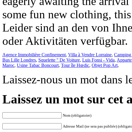
eagerly awaiting the arrival
some fun new clothing, this 
Leider sind an den von Ihn
oder Aktivitäten verfügbar.
Agence Immobilière Confinement
,
Villa à Vendre Lorraine
,
Camping 
Bus Lille Londres
,
Squelette '' De Voiture
,
Luis Fonsi - Vida
,
Apparte
Maroc
,
Usine Tabac Boncourt
,
Tour île Hœdic
,
Objet Pop Art
,
Laissez-nous un mot dans l
Laissez un mot sur cet a
Nom (obligatoire)
Adresse Mail (ne sera pas publiée) (obligato