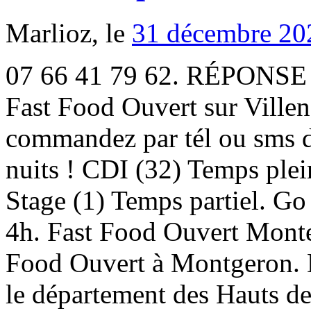
Marlioz, le
31 décembre 20
07 66 41 79 62. RÉPONSE EN MOINS DE 2 MINUTES ! Fast Food Ouvert sur Villeneuve-les-Bordes. Allez-y, commandez par tél ou sms de 22h à 6h du matin toutes les nuits ! CDI (32) Temps plein (19) Intérim (14) CDD (4) Stage (1) Temps partiel. Go Fast Food vous livre de 21h à 4h. Fast Food Ouvert Montereau-Fault-Yonne (77130) Fast Food Ouvert à Montgeron. Des plats cuisinés et livrés dans le département des Hauts de Seine (92), Seine Saint Denis (93), Val d'Oise (95), Essonne (91), Val de Marne (94), et Paris (75) Tous accompagné de succulent desserts, boissons et confiseries. Site web réalisé par Des-click. les meilleurs plats africains senegalais en livraison a domicile 7/7jrs partout en ile de france. Livraison toute la nuit Dans les départements de Seine-et-Marne (77), Yvelines (78), Essonne (91), Hauts-de-Seine (92), Seine-Saint-Denis (93), Val-de-Marne (94), Val-d'Oise (95) et Paris (75) On vous livre rapidement dans l'ensemble des villes de 20h à 5h. 61 likes. Service à domicile ouvert entre 20h et 5h (et 20h à 06h le week-end) toutes les nuits de la semaine avec Chicken Night Livraison toute la nuit vers Paris et sa banlieue de nos burgers et sandwichs chez vous! Les enseignes locales ont d’autres suggestions, comme les sushis, les plats français ou encore les spécialités turques. De nouvelles offres d'emploi de travail de nuit à Melun (77) sont ajoutées quotidiennement sur SimplyHired.com. Taxi Burger — Livraison de sandwichs de nuit. Le réseau Chicken City est présent sur la quasi totalité du territoire, alors retrouvez nos services de livraison de nuit à travers la France. LA NUIT DES DIVAS AFRICAINES AU ZENITH LE 02 MAI 2009 La musique mandingue s'invite à Paris!! Service entre 23h et 5h du matin 7/7 ! Livraison de nuit dans le 95. Dans toute l'Île-de-Franc. NOTRE CUISINE. Livraison de nuit dans le 91. manches 3/4 (23) manches courtes (45) manches longues. 5,00 EUR. Plats récentes. Chicken RUN - Livraison de Nuit Grand Paris. Voyage garanti tant par l'accueil chaleureux, la proximité et le goût de nos produits, un moment d'évasion le temps d'un repas. Housse de couette 2 taies d'oreillers 63x63 cm. Comparer. 1 741,67 € et +/mois (8) 2 250,00 € et +/mois (4) 2 550,00 € et +/mois (2) Type de contrat. Continue shopping 07 77 36 96 83. La livraison de plat africain sur Paris et la proche banlieue est faite en 40 min. 90 jours pour effectuer un retour. Berceau de la livraison. Services et livraison au restaurant africain halal 95 Le restaurant Afrik’n’Fusion est un fast food africain qui vous propose un véritable voyage culinaire. Carte postale ancienne MARSEILLE pont transbordeur de nuit timbre Pétain 1942. This video is unavailable. Commandez par tél ou sms de 22h à 6h du matin toutes les nuits ! TAXI BURGER . Vous êtes à la recherche d'une opportunité d'affaire, profitez vous aussi du boom de la livraison de sandwichs et burgers en nocturne. Skip to content. Franchisez-vous ! Le Cheese. Allez-y, commandez par tél ou sms de 21h à 6h du matin toutes les nuits ! Recettes. Parfum Nuit de Feu . Filtrer/Trier. LE RESTAURANT. Aller plus bas. Notre service de livraison est ouvert, commandez ! Africa Delivry 94 et le service de livraison à domicile de nuit dans le Val-De-Marne de plats africain. Ensuite vous pourrez sélectionner votre localité et choisir un restaurant auprès duquel vous pourrez commander Indonésien, Spare ribs, Frites et Crêpes. Contactez Chicken77 qui viendra à la rescousse de votre estomac vide, service ouvert de 22h30 à 5h 7/7 ! Pour cela, il suffit d'une seule chose, que vous commandiez ! Chicken-night.com c'est un service de livraison la nuit à votre domicile ou au bureau. Commandez dès maintenant par SMS ou par TÉL. COMMANDEZ PAR TÉL OU SMS ������ 07 66 41 79 62 +20 LIVREURS DISPONIBLES ! D’ailleurs, les plats sont préparés dans notre atelier et 100% faits maison. 847 likes. Franchisez-vous ! Otiebfood92@gmail.com ©2018 D3vred . Public Figure. Commandez comme vous êtes ! Pain burger artisanal, 2 steacks 90 grammes, sauces spéciales maison, cheddar. Service entre 22h et 5h du matin 7/7 ! Départements de livraison : 75,77,78,91,92,93,94,95,45,60. Commandez dès maintenant Livraison de nuit dans le 77. Comme eux, profitez des garanties et modes de livraison proposés par Cdiscount pour vos achats Table de chevet moins chers. 2,77 EUR. Ensuite vous pourrez sélectionner votre localité et choisir un restaurant auprès duquel vous pourrez commander Mexicain, Bio, Iranien et Français. Nous vous prÃ©parons des plats faits-maison que vous pouvez dÃ©guster tranquillement chez vous tous les soirs de 20h Ã 04h du matin. Découvrez nos lunettes de soleil pour cet été. Service entre 22h et 5h du matin 7/7 ! Taille. O Baobab, Commande