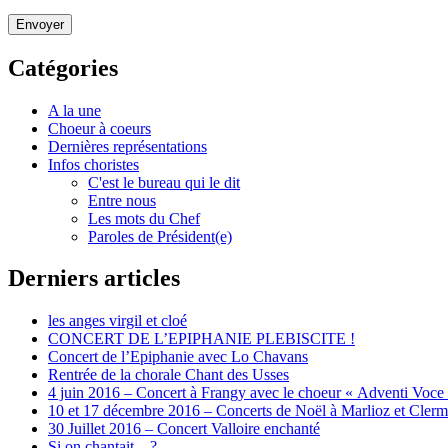
Envoyer
Catégories
A la une
Choeur à coeurs
Dernières représentations
Infos choristes
C'est le bureau qui le dit
Entre nous
Les mots du Chef
Paroles de Président(e)
Derniers articles
les anges virgil et cloé
CONCERT DE L’EPIPHANIE PLEBISCITE !
Concert de l’Epiphanie avec Lo Chavans
Rentrée de la chorale Chant des Usses
4 juin 2016 – Concert à Frangy avec le choeur « Adventi Voce
10 et 17 décembre 2016 – Concerts de Noël à Marlioz et Cler
30 Juillet 2016 – Concert Valloire enchanté
Si on chantait…?