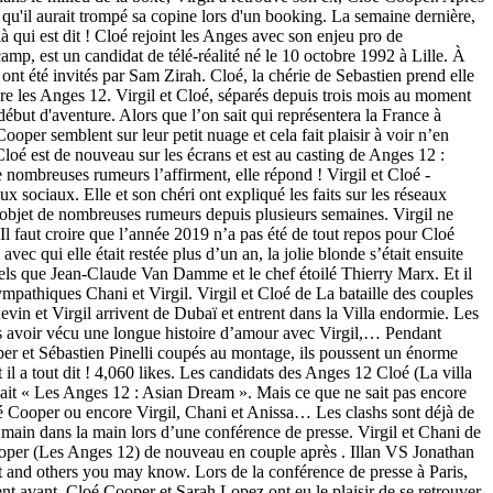
t qu'il aurait trompé sa copine lors d'un booking. La semaine dernière,
là qui est dit ! Cloé rejoint les Anges avec son enjeu pro de
p, est un candidat de télé-réalité né le 10 octobre 1992 à Lille. À
ont été invités par Sam Zirah. Cloé, la chérie de Sebastien prend elle
ivre les Anges 12. Virgil et Cloé, séparés depuis trois mois au moment
début d'aventure. Alors que l’on sait qui représentera la France à
per semblent sur leur petit nuage et cela fait plaisir à voir n’en
loé est de nouveau sur les écrans et est au casting de Anges 12 :
nombreuses rumeurs l’affirment, elle répond ! Virgil et Cloé -
sociaux. Elle et son chéri ont expliqué les faits sur les réseaux
 l'objet de nombreuses rumeurs depuis plusieurs semaines. Virgil ne
Il faut croire que l’année 2019 n’a pas été de tout repos pour Cloé
vec qui elle était restée plus d’un an, la jolie blonde s’était ensuite
els que Jean-Claude Van Damme et le chef étoilé Thierry Marx. Et il
mpathiques Chani et Virgil. Virgil et Cloé de La bataille des couples
 et Virgil arrivent de Dubaï et entrent dans la Villa endormie. Les
ès avoir vécu une longue histoire d’amour avec Virgil,… Pendant
oper et Sébastien Pinelli coupés au montage, ils poussent un énorme
 il a tout dit ! 4,060 likes. Les candidats des Anges 12 Cloé (La villa
mait « Les Anges 12 : Asian Dream ». Mais ce que ne sait pas encore
oé Cooper ou encore Virgil, Chani et Anissa… Les clashs sont déjà de
main dans la main lors d’une conférence de presse. Virgil et Chani de
ooper (Les Anges 12) de nouveau en couple après . Illan VS Jonathan
t and others you may know. Lors de la conférence de presse à Paris,
ient avant, Cloé Cooper et Sarah Lopez ont eu le plaisir de se retrouver