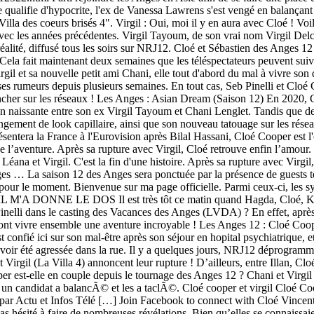
le qualifie d'hypocrite, l'ex de Vanessa Lawrens s'est vengé en balançan
 Villa des coeurs brisés 4". Virgil : Oui, moi il y en aura avec Cloé ! Voi
c les années précédentes. Virgil Tayoum, de son vrai nom Virgil Delcam
alité, diffusé tous les soirs sur NRJ12. Cloé et Sébastien des Anges 12 
re. Cela fait maintenant deux semaines que les téléspectateurs peuvent su
il et sa nouvelle petit ami Chani, elle tout d'abord du mal à vivre son 
s rumeurs depuis plusieurs semaines. En tout cas, Seb Pinelli et Cloé Coo
yncher sur les réseaux ! Les Anges : Asian Dream (Saison 12) En 2020, C
n naissante entre son ex Virgil Tayoum et Chani Lenglet. Tandis que de 
ment de look capillaire, ainsi que son nouveau tatouage sur les réseaux 
présentera la France à l'Eurovision après Bilal Hassani, Cloé Cooper est
 l’aventure. Après sa rupture avec Virgil, Cloé retrouve enfin l’amour. 
na et Virgil. C'est la fin d'une histoire. Après sa rupture avec Virgil, a
es … La saison 12 des Anges sera ponctuée par la présence de guests t
 pour le moment. Bienvenue sur ma page officielle. Parmi ceux-ci, les sy
IL M'A DONNE LE DOS Il est très tôt ce matin quand Hagda, Cloé, Kevin
n Pinelli dans le casting des Vacances des Anges (LVDA) ? En effet, apr
té vont vivre ensemble une aventure incroyable ! Les Anges 12 : Cloé Co
confié ici sur son mal-être après son séjour en hopital psychiatrique, et
avoir été agressée dans la rue. Il y a quelques jours, NRJ12 déprogram
irgil (La Villa 4) annoncent leur rupture ! D’ailleurs, entre Illan, Cl
 est-elle en couple depuis le tournage des Anges 12 ? Chani et Virgil 
 un candidat a balancÃ© et les a taclÃ©. Cloé cooper et virgil Cloé C
e par Actu et Infos Télé […] Join Facebook to connect with Cloé Vincen
 pas hésité à faire de nombreuses révélations. Bien qu’elles se connaissa