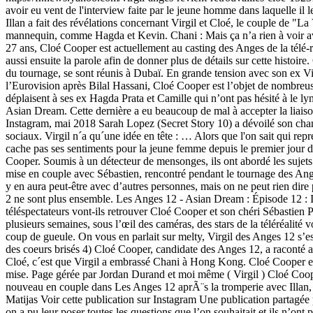
avoir eu vent de l'interview faite par le jeune homme dans laquelle il 
Illan a fait des révélations concernant Virgil et Cloé, le couple de "La
mannequin, comme Hagda et Kevin. Chani : Mais ça n’a rien à voir ave
27 ans, Cloé Cooper est actuellement au casting des Anges de la télé-ré
aussi ensuite la parole afin de donner plus de détails sur cette histoi
du tournage, se sont réunis à Dubaï. En grande tension avec son ex Virg
l’Eurovision après Bilal Hassani, Cloé Cooper est l’objet de nombreuse
déplaisent à ses ex Hagda Prata et Camille qui n’ont pas hésité à le l
Asian Dream. Cette dernière a eu beaucoup de mal à accepter la liaiso
Instagram, mai 2018 Sarah Lopez (Secret Story 10) a dévoilé son change
sociaux. Virgil n´a qu´une idée en tête : … Alors que l'on sait qui re
cache pas ses sentiments pour la jeune femme depuis le premier jour de
Cooper. Soumis à un détecteur de mensonges, ils ont abordé les sujets Léa
mise en couple avec Sébastien, rencontré pendant le tournage des Ang
y en aura peut-être avec d’autres personnes, mais on ne peut rien dire
2 ne sont plus ensemble. Les Anges 12 - Asian Dream : Épisode 12 : 
téléspectateurs vont-ils retrouver Cloé Cooper et son chéri Sébastie
plusieurs semaines, sous l’œil des caméras, des stars de la téléréali
coup de gueule. On vous en parlait sur melty, Virgil des Anges 12 s’est 
des coeurs brisés 4) Cloé Cooper, candidate des Anges 12, a raconté 
Cloé, c´est que Virgil a embrassé Chani à Hong Kong. Cloé Cooper et V
mise. Page gérée par Jordan Durand et moi même ( Virgil ) Cloé Cooper
nouveau en couple dans Les Anges 12 aprÃ¨s la tromperie avec Illan,
Matijas Voir cette publication sur Instagram Une publication partagé
on a pu leur poser toutes les questions que l’on souhaitait et ils n’ont