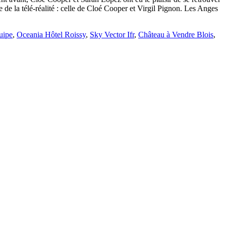
de la télé-réalité : celle de Cloé Cooper et Virgil Pignon. Les Anges
uipe
,
Oceania Hôtel Roissy
,
Sky Vector Ifr
,
Château à Vendre Blois
,