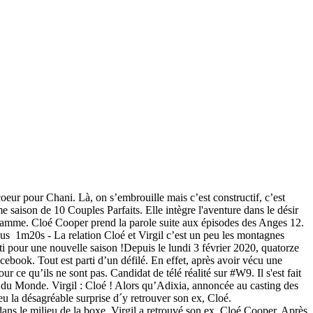
 coeur pour Chani. Là, on s’embrouille mais c’est constructif, c’est
e saison de 10 Couples Parfaits. Elle intègre l'aventure dans le désir
ramme. Cloé Cooper prend la parole suite aux épisodes des Anges 12.
us ️ 1m20s - La relation Cloé et Virgil c’est un peu les montagnes
 pour une nouvelle saison !Depuis le lundi 3 février 2020, quatorze
ebook. Tout est parti d’un défilé. En effet, après avoir vécu une
ce qu’ils ne sont pas. Candidat de télé réalité sur #W9. Il s'est fait
te du Monde. Virgil : Cloé ! Alors qu’Adixia, annoncée au casting des
eu la désagréable surprise d´y retrouver son ex, Cloé.
dans le milieu de la boxe, Virgil a retrouvé son ex, Cloé Cooper. Après