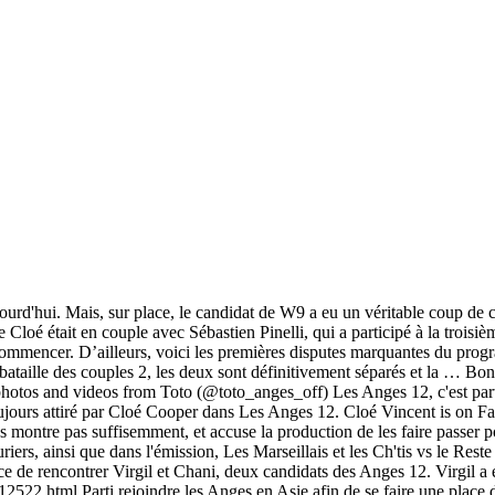
 aujourd'hui. Mais, sur place, le candidat de W9 a eu un véritable coup de
Cloé était en couple avec Sébastien Pinelli, qui a participé à la troisièm
mmencer. D’ailleurs, voici les premières disputes marquantes du prog
bataille des couples 2, les deux sont définitivement séparés et la … Bon
hotos and videos from Toto (@toto_anges_off) Les Anges 12, c'est parti
ujours attiré par Cloé Cooper dans Les Anges 12. Cloé Vincent is on Fac
ontre pas suffisemment, et accuse la production de les faire passer pour 
iers, ainsi que dans l'émission, Les Marseillais et les Ch'tis vs le Res
ce de rencontrer Virgil et Chani, deux candidats des Anges 12. Virgil a 
12522.html Parti rejoindre les Anges en Asie afin de se faire une place 