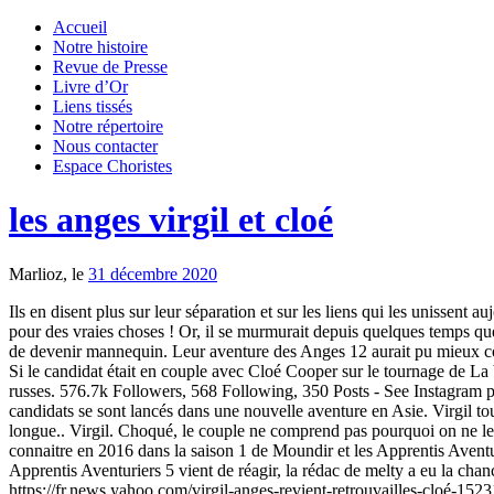
Accueil
Notre histoire
Revue de Presse
Livre d’Or
Liens tissés
Notre répertoire
Nous contacter
Espace Choristes
les anges virgil et cloé
Marlioz, le
31 décembre 2020
Ils en disent plus sur leur séparation et sur les liens qui les unissent
pour des vraies choses ! Or, il se murmurait depuis quelques temps que 
de devenir mannequin. Leur aventure des Anges 12 aurait pu mieux co
Si le candidat était en couple avec Cloé Cooper sur le tournage de La 
russes. 576.7k Followers, 568 Following, 350 Posts - See Instagram p
candidats se sont lancés dans une nouvelle aventure en Asie. Virgil to
longue.. Virgil. Choqué, le couple ne comprend pas pourquoi on ne les m
connaitre en 2016 dans la saison 1 de Moundir et les Apprentis Aventur
Apprentis Aventuriers 5 vient de réagir, la rédac de melty a eu la chan
https://fr.news.yahoo.com/virgil-anges-revient-retrouvailles-cloé-1523