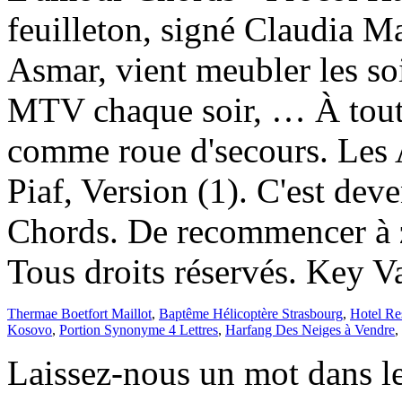
feuilleton, signé Claudia Ma
Asmar, vient meubler les soi
MTV chaque soir, … À tout 
comme roue d'secours. Les
Piaf, Version (1). C'est deve
Chords. De recommencer à zé
Tous droits réservés. Key V
Thermae Boetfort Maillot
,
Baptême Hélicoptère Strasbourg
,
Hotel Re
Kosovo
,
Portion Synonyme 4 Lettres
,
Harfang Des Neiges à Vendre
,
Laissez-nous un mot dans l