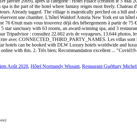
ints Août 2020
,
Hôtel Normandy Wissant
,
Restaurant Guéthary Michel
ire)