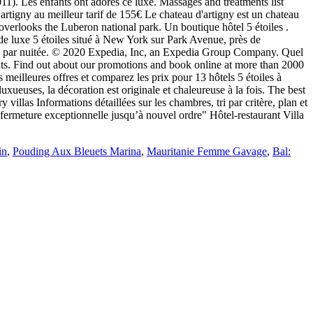
in
,
Pouding Aux Bleuets Marina
,
Mauritanie Femme Gavage
,
Bal: