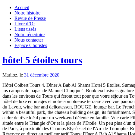
Accueil
Notre histoire
Revue de Presse
Livre d’Or
Liens tissés
Notre répertoire
Nous contacter
Espace Choristes
hôtel 5 étoiles tours
Marlioz, le
31 décembre 2020
Hôtel Colbert Tours 4. Dîner A Bab Al Shams Hotel 5 Etoiles. Sumaq Machu Picchu Hotel está canalizando antiguas y emblemáticas raíces culinarias del Perú con nuevo tour gastronómico de la papa "Visita a los campos de papas de Manuel Choqque". Book exclusive signature suites in our Italian Luxury Hotels in Venice, Rome, Milan, London, Punta Ala, France and the Maldives. Hotel *****. Plus de 40 hôtels dans les environs de Tours qui feront tout pour que votre séjour en Touraine devienne inoubliable. La excursión combina una visita a los campos de papas en el histórico Valle Sagrado de … Découvrez notre hôtel de luxe en images et notre somptueuse terrasse avec vue panoramique sur Paris. Already tagged. 5-star hotel, Vinothérapie Spa, 2-Michelin star restaurant, La Grand’Vigne, country-inn restaurant, La Table du Lavoir, wine bar and delicatessen, ROUGE, lounge bar, Le French Paradox … and more! Le lieu a ouvert ses portes en 1990. Kies uit ons ruime hotel aanbod met eigen klantbeoordelingen. The setting within a beautiful park, the chateau building design, its furbishment. Seminars, conventions, wedding, show rooms… Our commercial … Avec une large gamme de services personnalisés, cette adresse offre un cadre de rêve idéal pour un week-end détente en famille. Vue carte Filtrer. L’hôtel Vernet est un immeuble parisien dans le plus pur style haussmannien, un lieu qui a traversé les siècles, une adresse idéalement située entre le Triangle d’Or et la place de l’Etoile. Un peu plus d'un tiers des hôtels et résidences de la ville de Tours sont classés deux étoiles. L'Hotel Raphael est un palace parisien 5 étoiles situé en plein cœur de Paris, à proximité des Champs Elysées et de l'Arc de Triomphe. Remise de -25% sur le prix du petit déjeuner en réservant sur le site officiel. Metropol Hotel Moscow is luxury 5 star hotel in Moscow center. Réservez en direct au meilleur tarif Tours; Dîner A Bab Al Shams Hotel 5 Etoiles; Tours. SITE OFFICIEL chateaux hotels de charme en France : chateaux hotels 4 et 5 étoiles Alsace, Bourgogne, Val de Loire. Reserved exclusively for guests who request the key, the secret spa is decorated with a celestial ceiling whose goldenstars shimmer across a cobalt blue sky. Hôtel 3 étoiles à Tours (37) : trouver les numéros de téléphone et adresses des professionnels de votre département ou de votre ville dans l'annuaire PagesJaunes Classement tourisme. Hotel 5 etoiles en FRANCE - Tous les Hotels Cinq etoiles en France. 16ème arrondissement est un quartier chic et bourgeois qui regorge de nombreuses curiosités que vous prendrez plaisir à découvrir au fil de vos balades dans ses magnifiques rues et avenues. Meilleurs hôtels 4 étoiles à Tours sur Tripadvisor : consultez 4.560 avis de voyageurs, 2.238 photos, les meilleures offres et comparez les prix pour 8 hôtels 4 étoiles à Tours, France. 1 étoile; 2 étoiles; 3 étoiles; 4 étoiles; 5 étoiles; Avis voyageurs. Code: Dîner A Bab Al Shams. Hier vind je de leukste hotels in en rond Nederland. 2. Public. Welcome Hotel Birks Montreal welcomes you safely. Veuillez vérifier que vous avez correctement saisi votre adresse e-mail avant de poursuivre. Meilleurs hôtels 5 étoiles à Corfou sur Tripadvisor : consultez 19 606 avis de voyageurs, 23 432 photos, les meilleures offres et comparez les prix pour 15 hôtels 5 étoiles à Corfou, Grèce. Pour f