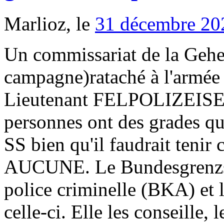
Marlioz, le
31 décembre 20
Un commissariat de la Geheim Feldpolizei (police secrète de campagne)rataché à l'armée les grades sont particulies ex Lieutenant FELPOLIZEISEZKRETAR, pour VIERZON ces personnes ont des grades qui seront identiques a ceux de la SS bien qu'il faudrait tenir compte de la difference de statut. AUCUNE. Le Bundesgrenzschutz (BGS), l'Office fédéral de police criminelle (BKA) et le GSG 9 sont sous l'autorité de celle-ci. Elle les conseille, les appuie ou les remplace dans certains cas. 5 juil. Cet article a pour ambition d’étudier l’évolution simultanée des agences de police et des forces armées en Allemagne et d’analyser le nouvel ordonnancement de la coercition ainsi produit, à partir des enquêtes menées dans ce pays depuis la fin des années 1990. Dès 1950, alors que le SED – Parti Socialiste Unifié - s'est arrogé tous les pouvoirs, le Ministère de la Sécurité d'Etat – mieux connu sous le nom de Stasi - voit le jour. Les grades de la Heer INSIGNES DE GRADES DE LA TROUPE. selon les recommandations des projets correspondants. 1.2 Sous-officiers et hommes du rang de l'Armée de terre allemande; 2 Marine (Allemand: Deutsche Marine) 2.1 Officiers de la Marine allemande; 2.2 Sous-officiers et marins de la Marine allemande; 3 Armée de l'air (Allemand: Luftwaffe) 3.1 Officiers de l'Armée de l'air allemande; 3.2 Sous-officiers et hommes du rang de l'Armée de l'air allemande Les membres de la police fédérale peuvent être déployés à l'étranger. La police de la République de Weimar n'était pas de taille face à … - Epaulettes - Grades - Galons (1589980) - Achat et vente de matériel et d'objets neufs ou d'occasion de chasse et de pêche - L’objectif est de garantir le droit à manifester en désamorçant au plus tôt les situations de conflit dans les cortèges. Un article de Wikipédia, l'encyclopédie libre. En utilisant notre site, vous acceptez l'utilisation de cookies. Après la prise d'otages de Munich 1972, avait ainsi été créée la GSG 9, l’unité antiterroriste de la RFA. Obergefreiter. La capitale allemande emploie ainsi 16.500 fonctionnaires disposant de pouvoirs identiques à ceux de la police fédérale. Avant que la guerre ne soit terminée, il y avait 115 unités, qui furent toutes dissoutes à la fin de cette première guerre mondiale. Au nombre de 16, les polices d'État allemandes assurent dans chaque Land la sécurité publique et la police criminelle au quotidien. Chaque État de la fédération allemande possédait sa propre police et suivait une politique distincte de maintien de l'ordre. Volkswagen Passat break de la police fédérale allemande. Elle les conseille, les appuie ou les remplace dans certains cas. Armes de poing en service dans la police allemande dans les années 2010, https://fr.wikipedia.org/w/index.php?title=Police_en_Allemagne&oldid=173676778, licence Creative Commons attribution, partage dans les mêmes conditions, comment citer les auteurs et mentionner la licence. Au sein de l'armée allemande du Troisième Reich, la "Feldgendarmerie" est une organisation militaire ayant reçu une instruction militaire et aux pouvoirs de police étendus. Stabsgefreiter. Sachez que vous ne pourrez prendre un grade supérieur ou égale à celui de Oberstleutnant pour la Wehrmacht. Elle est placée sous la tutelle du ministère fédéral de l’Intérieur et dispose de 39 000 agents environ. Un responsable régional de la police démissionne en juillet 2020 face à un scandale sur des liens de ses services avec l'extrême droite en vue de menacer des personnalités de gauche[3]. Comptant 20 000 gardes-frontière au moment de la fusion, elle avait vu son rôle élargi à partir des années 1970. Le manque de coordination des forces freinait les enquêtes criminelles qui s'étendaient sur plusieurs Etats. SchützeGrenadier après le 11/42. Un article de Wikipédia, l'encyclopédie libre. Le tableau ci-dessous énumère les grades de la SA et de la SS par ordre croissant en application au 7 avril 1942 avec les grades correspondants dans la police, la Wehrmacht Heer (l’armée de terre) et les divisions importantes du parti nazi (le NSDAP). Préfecture de Police de Paris. Son domaine d’intervention est limité par l’attribution de larges compétences de police ordinaire aux forces de police des Länder. La police allemande (en allemand : die Polizei, /poliˈt͡saɪ̯/) se divise en plusieurs niveaux : La police fédérale a une juridiction qui comprend tout le territoire allemand. Les patrouilleurs et enquêteurs utilisent des BMW série 5, des VW Golf et Passat mais aussi des Volkswagen Transporter. Créée en 1951, la Force fédérale de protection des frontières (Bundesgrenzschutz, BGS) avait pour juri