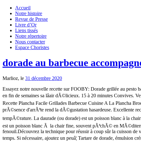
Accueil
Notre histoire
Revue de Presse
Livre d’Or
Liens tissés
Notre répertoire
Nous contacter
Espace Choristes
dorade au barbecue accompag
Marlioz, le
31 décembre 2020
Essayez notre nouvelle recette sur FOOBY: Dorade grillée au pesto basilic-citron. Dorade (ou daurade), bar (ou loup), truite... Lorsque le poisson est sauvage un simple filet d'huile d'olive suffit. Je vais essayer en fin de semaines sa lâair dÃ©licieux. 15 à 20 minutes Convives. Versez le reste dâhuile dans le plat de cuisson. Recette Dorade Recette À Base De Poisson Recettes Poissons Et Fruits De Mer Cuisine Poisson Recette Plancha Facile Grillades Barbecue Cuisine A La Plancha Brochettes Cuisiner. Elles seront Ã©galement utilisÃ©es sous rÃ©serve des options souscrites, Ã des fins de ciblage publicitaire. La prÃ©sence d'arrÃªte rend la dÃ©gustation hasardeuse. Excellente recette! Aujourdâhui, câest une dorade accompagnée dâoignons et de courgettes que jâai cuisiné. alors j'ai fait cuire le poisson au four Ã haute tempÃ©rature. La daurade (ou dorade) est un poisson blanc à la chair fine, souvent pêché en Méditerranée. Huiler la grille. Les tailler en 2 et les déposer délicatement sur le barbecue â¦ La daurade (ou dorade) est un poisson blanc Ã la chair fine, souvent pÃªchÃ© en MÃ©diterranÃ©e. Donnez un arôme boisé à votre poisson, et préparez-le aussi bien grillé qu'en papillote comme cette recette de daurade au fenouil.Découvrez la technique pour réussir à coup sûr la cuisson de votre poisson. Dans une petite poêle, mettre l'huile d'olive et l'échalote sur feu doux et laisser cuire environ 3 mn en mélangeant de temps en temps. Si nécessaire, ajoutez un peuâ¦ Tartare de dorade, émulsion crémée vanille et gingembre. DÃ©licieux, nous avons mÃªme mangÃ© les joues, qui, ma foie, Ã©taient un rÃ©gal. Ricardo Cuisine vous donnera des idées de recettes à faire sur le barbecue. [CHAMPIONNAT DE FRANCE DE BBQ] 12-13 Septembre 2020 Moins de 15 jours avant de vous retrouver au championnat de France de BBQ aux Saintes-Maries-De-La-Mer. En amuse-bouche, entrée ou plat, en grillade ou en papillote, le poisson se cuisine et se marine de mille et une façons. La chair de ce poisson est savoureuse, la sauce persillÃ©e est excellente. Zoom sur cette sélection de 15 recettes gourmandes et bien plus variées à base de dorade. Poser délicatement la dorade sur le barbecue, bien assaisonnée et badigeonnée dâhuile dâolive. Découvrez nos recettes de daurade au barbecue comme cette recette de daurade maître d'hotel.Profitez du meilleur de l'été en dégustant ces plats en plein air ! Nous ne mangeons pas beaucoup de poisson, mais je dois dire que cette recette Ã©tait excellente! Goûtez aux bouchées de poulet, pêches et bacon sur la grille ou aux burgers d\'agneau. Recette de mini-galettes des rois apÃ©ritives, Recettes de Galette des rois Ã la frangipane, Recette de Galette frangipane et spÃ©culoos. Huiler la grille. En raison dâun nombre important de questions, nous ne pouvons malheureusement rÃ©pondre Ã tous. Pour accompagner des viandes rôties, des poissons grillés et même des Åufs au plat, cette purée dâaubergines est parfaite. Préparation : Cuire la dorade en papillote au four à 180°C (th 6) (environ 30 mn). ... Marinade pour poulet au barbecue. Votre commentaire doit se conformer Ã notre nÃ©tiquette. Accompagnement; Salades; ... cette délicieuse dorade royale au barbecue, aromatisée au fenouil et citron et accompagné de rattes et dâune sauce vierge. Lire la recette Versez-y la moitié d