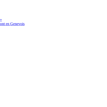
 »
mont en Genevois