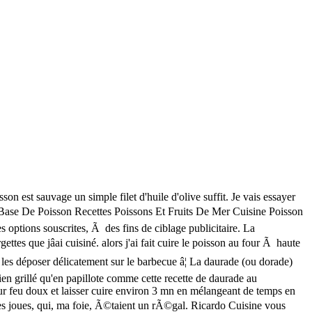
, pochée, rôtie ou en tartare, la dorade vous plonge dans de nouveaux horizons gourmands. Préparez la garniture qui servira à cuire le poisson : mettez les branches de fenouil dans la dorade, taillez la tomate en tranches, levez les suprêmes du â¦ Franchement, peut-on imaginer passer un été sans un bon poisson au barbecue ? Daurade grillée au miel. DÃ©couvrez toutes nos recettes Ã base de daurade sur cette page. On imagine une délicieuse côte de bÅuf au barbecue à déguster avec un taboulé agrémenté de menthe du jardin comme accompagnement barbecue. vraiment bon la persillade. Recette Dorade en papillote au barbecue : découvrez les ingrédients, ustensiles et étapes de préparation Accompagnement Sauce Boisson Confiserie Conseil Difficulté très facile facile Niveau moyen difficile Coût bon marché Coût moyen assez cher Particularité ... dorade au barbecue 237 résultats. Quel festin! D'autre part: À servir en accompagnement et prêt en 60 minutes. Vous pouvez Ã©galement Ã tout moment revoir vos options en matiÃ¨re de ciblage. 700 à 800 g de dorade - 6 mini fenouil . Avec le magazine RICARDO, accÃ©dez Ã une foule de recettes et conseils, en plus de faire des dÃ©couvertes gourmandes dâici et dâailleurs. Saler et poivrer. AdoptÃ©e. Vraiment succulent! Qu'elle soit grillée au barbecue, cuite au four en papillote ou pochée, elle compose des plats sains et équilibrés lorsqu'elle est accompagnée d'une poêlée de légumes du soleil et d'un bon jus citronné. Entrez l'adresse courriel et le mot de passe associÃ©s Ã votre compte ricardocuisine.com. Parsemer lâintÃ©rieur dâail. Est-ce que cette recette fonctionnerait bien avec de l'omble chevalier (similaire au saumon)? TrÃ¨s frais et lÃ©ger, la persillade Ã©tait le complÃ©ment parfait! Voilà une sélection avec laquelle on se sent comme un poisson dans l'eau. RÃ©server. 2 personnes Ingrédients. Au programme : un déferlement de gourmandises, de saveurs et dâondes positives. Pourtant vous qui lâadorez, manquez dâidées dâentrées ou de plats à concocter avec elle ? Enregistrée par Amoureux de la cuisine. Je la fait avec tous les poissons, autant de la truite que de la morue blackened que du saumon. Servir avec la sauce persillÃ©e. Je conserve le surplus de sauce pour une vinaigrette...Miam! Plat principal; Dorade au four. Est-ce que la dorade contient beaucoup d'arÃªtes. En effet, avec lâété, arrivent les déjeuners et les dîners en extérieur. Pour les grillades, il est aussi possible de préparer une salade de riz à marier avec des olives, des champignons frais ou encore des cornichons aigres-doux. 1 Faites vider et écailler la daurade par le poissonnier. Dans un bol, mÃ©langer tous les ingrÃ©dients. Disposez les légumes autour. Je lâai fait plusieurs fois avec du loup de mer ou de la dorade royale et Ã chaque fois câest un succÃ¨s! Partez par exemple sur des brochettes de poivrons verts et rouges ! Dans un verre, mélanger la maïzena avec 1 â¦ Beaucoup d'arrÃªtes. Aucune information ne sera publiÃ©e sur Facebook sans votre permission. Badigeonner les poissons dâhuile dâolive et les arroser de jus de citron. Cependant, nous avons cuit les poissons plus que 3 minutes chaque cÃ´tÃ©. 2.9 / 5. sur 7 avis. Saler et poiv