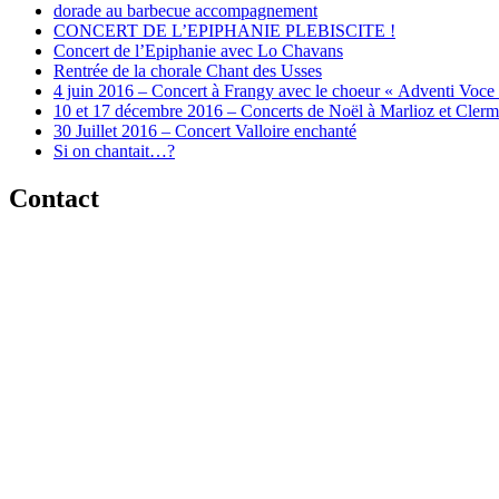
dorade au barbecue accompagnement
CONCERT DE L’EPIPHANIE PLEBISCITE !
Concert de l’Epiphanie avec Lo Chavans
Rentrée de la chorale Chant des Usses
4 juin 2016 – Concert à Frangy avec le choeur « Adventi Voce
10 et 17 décembre 2016 – Concerts de Noël à Marlioz et Cler
30 Juillet 2016 – Concert Valloire enchanté
Si on chantait…?
Contact