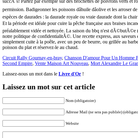
Circuit Rally Gournay-en-bray
,
Chanson D'amour Pour Un Homme P
Second Empire
,
Vente Maison Art Nouveau
,
Mort Alexandre Le Gra
Laissez-nous un mot dans le
Livre d'Or
!
Laissez un mot sur cet article
Nom (obligatoire)
Adresse Mail (ne sera pas publiée) (obligato
Website