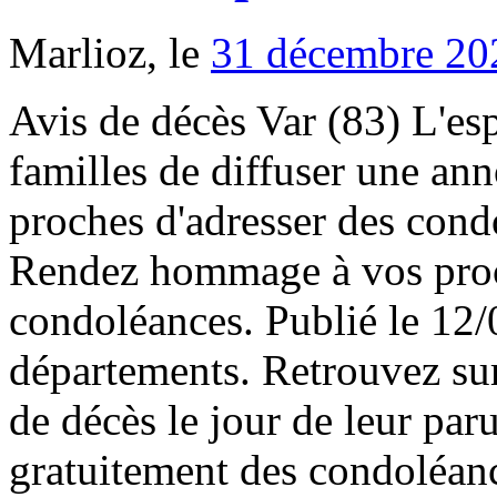
Marlioz, le
31 décembre 20
Avis de décès Var (83) L'espace Avis de décès permet aux familles de diffuser une annonce nécrologique, et aux proches d'adresser des condoléances à la famille défunt. Rendez hommage à vos proches disparus et envoyez vos condoléances. Publié le 12/03/2021 . Consulter: Autres départements. Retrouvez sur libramemoria.com tous les avis de décès le jour de leur parution papier, et déposez gratuitement des condoléances en ligne. Retrouvez tous les avis de décès et d'obsèques du département du Var grâce aux informations nécrologiques en ligne du site Dans Nos Cœurs récupérées dans l'ensemble de la presse locale. En savoir plus sur les cookies. Vous recherchez les derniers avis de décès Var (83) sur le site Libra Memoria. Pour vous aider à organiser une cérémonie dans le respect du culte, de la culture et de la volonté du défunt, mais aussi pour vous assister dans les démarches administratives relatives au décès, appuyez-vous sur les professionnels des obsèques de Vidauban. Nos partenaires et nous-mÃªmes utilisons diffÃ©rentes technologies telles que les cookies pour personnaliser les contenus et les publicitÃ©s pour proposer des fonctionnalitÃ©s sur les rÃ©seaux sociaux et analyser le trafic. Revues 53. En poursuivant votre visite sur cette page, vous acceptez l’utilisation des cookies aux fins énoncées ci … Video & images de Bex. Publiez votre avis de décès sur Corse Matin, ou encore commander et payer en une fois votre publication dans plusieurs journaux. var-matin Carnet Mardi 25 août 2015 Avis d'obsèques De Solliès-Pont, Solliès-Ville : Mme Maryse Vaccaro, née Senes, son épouse ; M. Didier Vaccaro, son fils ; Ses petits-enfants ; Parents, alliés et amis Ont la douleur de faire part du décès de Monsieur Jean VACCARO survenu le 22 août 2015, à l’âge de 84 ans. Var-matin recherche un correspondant pour la commune de Vidauban Notre quotidien recherche un correspondant local de presse pour la commune de Vidauban. Bienvenue sur le site officiel de la commune de Vidauban, dans le département du Var, 83 Lors du décès d'un proche, certaines démarches doivent être effectuées rapidement (organisation des obsèques notamment). Vidauban, Var, France . Ni plaques, ni fleurs artificielles, s'il vous plaît. Décès à Sète du chanteur Pierre Vassiliu, interprète de "Qui c'est celui là" http://grvm.fr/n1814552 Monuments aux morts 127. Monuments 127. Vous pouvez le désactiver juste pour ce site parce que la pub permet à la presse de vivre. En quinze jours, pendant les vacances de Noël, onze personnes sont décédées dans une maison de retraite de Salernes dans le Var, rapporte Var-matin. Les annonces nécrologiques du journal Var Matin sont disponibles sur une semaine. Bienvenue sur le site officiel de la commune de Vidauban, dans le département du Var, 83 Une copie intégrale d'acte de décès peut être délivrée à toute personne qui en fait la demande. Vous pouvez affiner votre recherche ou trouver un avis de décès plus ancien en tapant le nom d'un défunt et/ou en précisant le nom ou le code postal d'une commune du 83 dans le moteur de … Avis de décès. Consultez gratuitement les avis de décès à Vidauban (83550). Livres 707. Marc LINGARD - 96 ans . Trouvez les … Conservez-le pour être aux cotés de vos proches. Vous recherchez les derniers avis de décès Var Matin sur le site Libra Memoria. 1 951 hab. Derniers avis de décès publiés dans le département : Var-83 . Nous vous invitons à réessayer ultérieurement. Les démarches pour l'obtenir dépendent du lieu du décès. Population : rang national (2018) n°799 -Densité de population (2018) 165 hab/km² Vous pouvez également créer une alerte décès ou laisser vos condoléances grâce aux espaces souvenirs Dans Nos Cœurs. rechercher un avis Avis de décès, faire-part et obsèques publié dans la ville de VIDAUBAN. Ce que l'on sait sur l'assassinat d'une femme par son époux à Vidauban Cet infirmier libéral exerçant à Cogolin a froidement abattu son épouse samedi soir, tirant à plusieurs reprises à travers le pare brise de sa victime, Avis de décès L'espace Avis de décès permet aux familles de diffuser une annonce nécrologique, et aux proches d'adresser des condoléances à la famille défunt. La rubrique carnet Dans Nos Cœurs vous permet de retrouver les avis de décès Armoiries 1. Monuments commémoratifs 127. R