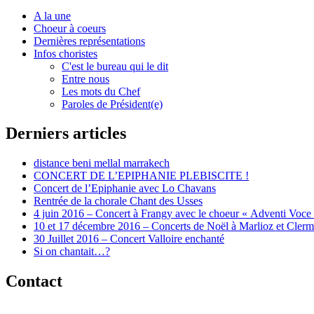
A la une
Choeur à coeurs
Dernières représentations
Infos choristes
C'est le bureau qui le dit
Entre nous
Les mots du Chef
Paroles de Président(e)
Derniers articles
distance beni mellal marrakech
CONCERT DE L’EPIPHANIE PLEBISCITE !
Concert de l’Epiphanie avec Lo Chavans
Rentrée de la chorale Chant des Usses
4 juin 2016 – Concert à Frangy avec le choeur « Adventi Voce
10 et 17 décembre 2016 – Concerts de Noël à Marlioz et Cler
30 Juillet 2016 – Concert Valloire enchanté
Si on chantait…?
Contact