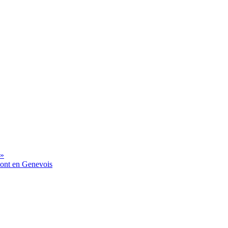
 »
mont en Genevois