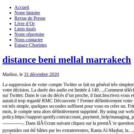
Accueil
Notre histoire
Revue de Presse
Livre d’Or
Liens tissés
Notre répertoire
Nous contacter
Espace Choristes
distance beni mellal marrakech
Marlioz, le
31 décembre 2020
La suppression de votre compte Twitter se fait en général très simplement, il vous suffit de suivre ces 5 petites étapes :Lisez bien les conditions, elles indiquent notamment que vous aurez 30 jours pour revenir sur votre décision. La durée des audio est limitée à 140…,Comment télécharger une vidéo sur Twitter,À l’instar de tous les réseaux sociaux, les vidéos sont devenues un facteur important de l’expérience utilisateur sur Twitter. Dans le cas du décès d’un proche, il faut.Inscrivez-vous et recevez gratuitement nos meilleures actus !Selon Elon Musk, les pyramides auraient été bâties par les extraterrestres,Le patron de Tesla aurait-il trop regardé RMC Découverte ? Fermer définitivement votre compte Twitter Passé ce délai de 30 jours, Twitter lance le processus de suppression des données de votre compte. Ouvrir un compte Twitter est très simple, quelques secondes suffisent pour vous en créer un. Fritz2cat 2019-08-21 19:38:07 UTC #11. 01TV 21,818 views. Depuis votre navigateur Internet, ... En revanche, si rien n'est fait pendant ce mois, le compte sera alors définitivement supprimé. By using our website you agree to our use of cookies in accordance with our cookie policy.https://support.spotify.com/account_payment_help/managing_payments/how-to-cancel-your-subscription/,https://support.spotify.com/contact-spotify-support/,-------------------------------------------------------------------------. Dans lâÃ©cran suivant cliquez sur la premiÃ¨re question sâintitulant : Â« Comment supprimer dÃ©finitivement mon compte ? Quand Elon Musk s’amuse avec Twitter en annonçant que les pyramides ont été bâties par les extraterrestres, Rania Al-Mashat, la…,Twitter : vous pouvez désormais publier des tweets audio de 140 secondes,Twitter inaugure une nouvelle fonctionnalité. Vous pouvez accÃ©der au bon formulaire en cliquant.Sous la rubrique GÃ©rer votre compte, cliquez sur Â«ParamÃ¨tres du compte et suppression Â». Supprimer son compte définitivement est possible, mais il faut vraiment savoir où chercher ! Conformément à l’article 40 de la loi du 6 janvier 1978 modifiée en août 2004, je vous prie de bien vouloir effacer définitivement mon compte Twitter, de supprimer mes données me concernant de vos fichiers, et de m’adresser une copie de la confirmation de sa suppression. Le réseau social envisage le fait que vous pourrez souhaiter, après avoir fermé votre compte Twitter, revenir plus tard avec le même nom d’utilisateur. Vous verrez en bas l’option dénommée "Désactiver mon compte". Le réseau social permet désormais de tweeter des messages audio en lieu et place des messages textuels. Étape 1: ouvrez votre navigateur (Google Chrome, Safari, Firefox, etc.) Pour supprimer son compte Twitter . Avant de partir, nâoubliez pas que vous pouvez toujours faire une,Merci pour vos informations. “J’ai supprimé définitivement mon compte Instagram, entre le côté voyeurisme et celui qui tend à transformer les utilisateurs en pancartes publicitaires, … Reprenez les étapes précédentes appliquées dans la suppression de votre compte Twitter web. Deux solutions existent pour supprimer votre prÃ©sence. “Quelle ne fut pas ma surprise de voir instantanément mon compte bloqué, me disant que sans l’accord de mes parents (J’AI 21 ANS) mon compte se verrait bloqué puis supprimé définitivement” 