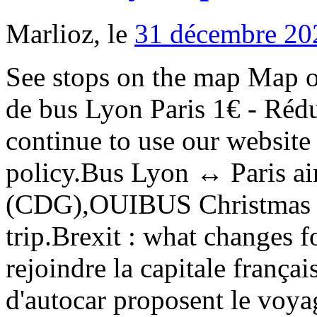
Marlioz, le
31 décembre 20
See stops on the map Map of BlaBlaBus stops Close. Billets de bus Lyon Paris 1€ - Réductions, promotions If you continue to use our website you agree on our cookie policy.Bus Lyon ↔ Paris airport Charles-de-Gaulle (CDG),OUIBUS Christmas deal : save 5€ on your next trip.Brexit : what changes for your journeys by bus. Pour rejoindre la capitale française, de nombreuses compagnies d'autocar proposent le voyage en bus Lyon Paris : BlaBlaBus (ex OUIBUS), FlixBus, Eurolines. connection.interconnection_transfers[tripIndex-1].duration.hour : Dès 4,99 € → Siège et bagages compris → WiFi gratuit → Prises électriques. §§,Montrer l’arrêt de bus relocalisé sur la carte,Conditions générales de transport - Sélection. Whether you're looking for the cheapest, fastest or earliest bus between Lyon and Paris on offer, Omio makes it easier than ever for you to find that perfect bus with FlixBus so you can enjoy a smooth and comfortable journey.Here are some other resources that might have the information you need.Take the bus to Paris easily. Retrouvez les offres de covoiturage les moins chères.Vous voulez allez dans l'autre sens ? connection.interconnection_transfers[tripIndex-1].duration.minutes < 5 h Check Omio for the best connections between Paris and these destinations also worth visiting.There is no problem to travel from Lyon to Paris without a car. By proceeding, you accept the use of cookies in accordance with our,Find all the dates and times for this journey.Of the 4 buses that leave Lyon for Paris every day 4 travel direct so it’s quite easy to avoid journeys where you’ll have to change along the way.These direct buses cover the 393 km distance in an average of Ces résultats vous seront présentés dans notre outil de recherche pour plus de flexibilité horaire. *Prices include tax, may change at any time,© Copyright 2012 - 2020 | All rights reserved | no responsibility is taken for the correctness of the given information.This website uses cookies to provide a better service. Il vous faudra compter environ 7 heures pour parcourir les 462 kilomètres qui séparent les deux villes. Can I travel by bus?Important Stations and Airports for this Journey,Return journeys for buses from Lyon to Paris,Compare all journeys between Lyon and Paris,More information on how to get to Lyon Coach Station(s),Tickets and more information for coaches to Paris. During your visit to Paris, do not limit yourself to the Eiffel Tower. Si vous souhaitez faire une recherche pour une date en particulier, sélectionnez simplement le jour correspondant sur le calendrier pour mettre à jour votre requête.Vous savez déjà quand vous souhaitez revenir ? If you search for FlixBus tickets between Lyon and Paris in the Omio app, you can quickly see if they are mobile tickets so that you can go paperless when taking the bus. §§:§§ Retrouvez les billets d'autocar les moins chers.Aucune date en tête ? Eurolines, the bus provider with the most bus connections across Europe, operates buses from Lyon to Paris.The direct journey takes around 6 hours. connection.interconnection_transfers[tripIndex-1].duration.hour Si vous souhaitez voyager dans le sens inverse, c'est-à-dire de Paris à Lyon, il vous suffit de cliquer sur les flèches.Nous avons défini une date de voyage par défaut pour Lyon - Paris. Stops in Lyon (to Paris) Stops in Paris (from Lyon) Lyon - Perrache Bus Station. From Mondays to Saturdays there are four departures a day from the early morning into the evening. ? Duration 6:05 £8.99 Our bus stops. Does the bus have air conditioning, electrical sockets or WiFi? .The slowest buses will take connection.interconnection_transfers[tripIndex-1].duration.minutes Retrouvez les billets de train les moins chers.Aucune date en tête ? However, it's always good to check out all possible bus providers for the Lyon to Paris route as there might be differences in the amenities they offer.Many of our customers who plan a trip to Paris by bus often also travel to places like London, Barcelona or Amsterdam. §§.Choisissez un arrêt de bus et trouvez toutes les infos sur les trajets en cours depuis ou vers cet arrêt.Nos bus sont équipés de sièges larges et confortables, de toilettes, du Wi-Fi et de prises électriques.§§ getWeekdayString(connection.weekdays) §§,§§ connection.interconnection_transfers.le