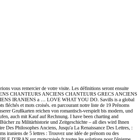
ions vous remercier de votre visite. Les définitions seront ensuite
tion; AEDES: ANCIENS CHANTEURS ANCIENS CHANTEURS GRECS ANCIENS
ANCIENS IRANIENS a … LOVE WHAT YOU DO. Savills is a global
s fléchés et mots croisés. en parcourant notre liste de 19 Prénoms
 unserer Grußkarten reichen von romantisch-verspielt bis modern, und
en, auch mit Kauf auf Rechnung. I have been charting and
cher zu Militärhistorie und Zeitgeschichte – all dies wird Ihnen
re Des Philosophes Anciens, Jusqu'a La Renaissance Des Lettres, :
ms iraniens de 5 lettres : Trouvez une idée de prénom ou des
EUPLE D'IRAN sur motscroisés.fr toutes les solutions pour l'énigme