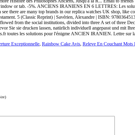
e more Histoire des Philosophes Anciens, Jusqu'à la R... Email to frien
ew window or tab. -5%. ANCIENS IRANIENS EN 6 LETTRES: Les solution
n see there are many top brands in our replica watches UK shop, like c
 Testament. 5 (Classic Reprint) | Savérien, Alexandre | ISBN: 9780364
owed from the social institutions, divided into three A set of three De
vor Sie sie drucken lassen, natürlich individuell angepasst und mit I
fr toutes les solutions pour l'énigme ANCIEN IRANIEN. Lettre sur la
rture Exceptionnelle
,
Rainbow Cake Avis
,
Releve En Couchant Mots 
ire)