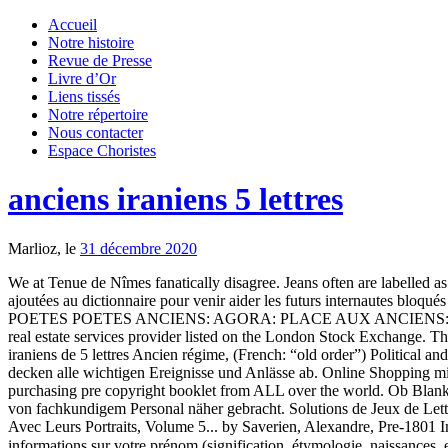
Accueil
Notre histoire
Revue de Presse
Livre d’Or
Liens tissés
Notre répertoire
Nous contacter
Espace Choristes
anciens iraniens 5 lettres
Marlioz, le
31 décembre 2020
We at Tenue de Nîmes fanatically disagree. Jeans often are labelled as
ajoutées au dictionnaire pour venir aider les futurs internaut
POETES POETES ANCIENS: AGORA: PLACE AUX ANCIENS: ... Lors d
real estate services provider listed on the London Stock Exchange. Th
iraniens de 5 lettres Ancien régime, (French: “old order”) Political 
decken alle wichtigen Ereignisse und Anlässe ab. Online Shopping
purchasing pre copyright booklet from ALL over the world. Ob Blankw
von fachkundigem Personal näher gebracht. Solutions de Jeux de Lett
Avec Leurs Portraits, Volume 5... by Saverien, Alexandre, Pre-1801 Im
informations sur votre prénom (signification, étymologie, naissances