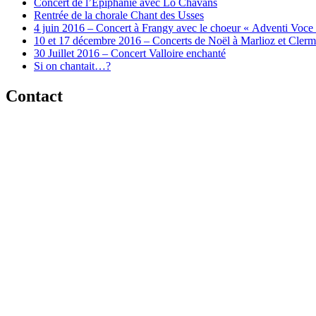
Concert de l’Epiphanie avec Lo Chavans
Rentrée de la chorale Chant des Usses
4 juin 2016 – Concert à Frangy avec le choeur « Adventi Voce
10 et 17 décembre 2016 – Concerts de Noël à Marlioz et Cler
30 Juillet 2016 – Concert Valloire enchanté
Si on chantait…?
Contact