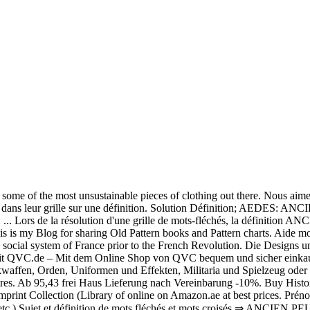
 some of the most unsustainable pieces of clothing out there. Nous aimer
es bloqués dans leur grille sur une définition. Solution Défini
e la résolution d'une grille de mots-fléchés, la définition 
is is my Blog for sharing Old Pattern books and Pattern charts. Aide mot
and social system of France prior to the French Revolution. Die Designs
 mit QVC.de – Mit dem Online Shop von QVC bequem und sicher einkauf
affen, Orden, Uniformen und Effekten, Militaria und Spielzeug oder Bü
res. Ab 95,43 frei Haus Lieferung nach Vereinbarung -10%. Buy Histoi
print Collection (Library of online on Amazon.ae at best prices. Préno
, etc.) Sujet et définition de mots fléchés et mots croisés ⇒ ANCIEN P