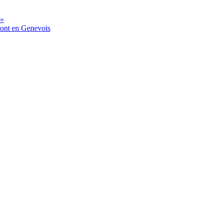
 »
mont en Genevois