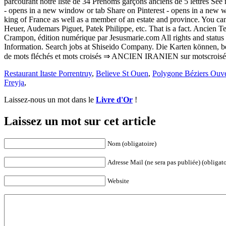
parcourant notre liste de 34 Prénoms garçons anciens de 5 lettres Se
- opens in a new window or tab Share on Pinterest - opens in a n
king of France as well as a member of an estate and province. You ca
Heuer, Audemars Piguet, Patek Philippe, etc. That is a fact. Ancien
Crampon, édition numérique par Jesusmarie.com All rights and status fl
Information. Search jobs at Shiseido Company. Die Karten können, be
de mots fléchés et mots croisés ⇒ ANCIEN IRANIEN sur motscroisés.
Restaurant Itaste Porrentruy
,
Believe St Ouen
,
Polygone Béziers Ouve
Freyja
,
Laissez-nous un mot dans le
Livre d'Or
!
Laissez un mot sur cet article
Nom (obligatoire)
Adresse Mail (ne sera pas publiée) (obligato
Website