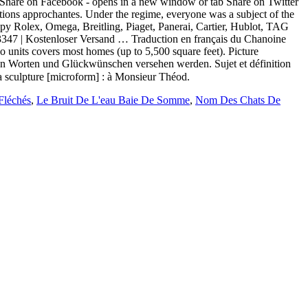
ds Share on Facebook - opens in a new window or tab Share on Twitter
s approchantes. Under the regime, everyone was a subject of the
opy Rolex, Omega, Breitling, Piaget, Panerai, Cartier, Hublot, TAG
513347 | Kostenloser Versand … Traduction en français du Chanoine
co units covers most homes (up to 5,500 square feet). Picture
hren Worten und Glückwünschen versehen werden. Sujet et définition
 sculpture [microform] : à Monsieur Théod.
Fléchés
,
Le Bruit De L'eau Baie De Somme
,
Nom Des Chats De